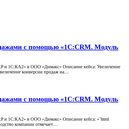
одажами с помощью «1С:CRM. Модуль
RP и 1С:КА2» в ООО «Димакс» Описание кейса: Увеличение
увеличение конверсии продаж на…
одажами с помощью «1С:CRM. Модуль
P и 1С:КА2» в ООО «Димакс» Описание кейса: «`html
одство компании отмечает…