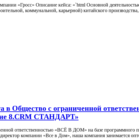
пании «Гросс» Описание кейса: «`html Основной деятельность
роительной, коммунальной, карьерной) китайского производства
та в Общество с ограниченной ответств
ятие 8.CRM СТАНДАРТ»
аниченной ответственностью «ВСЁ В ДОМ» на базе программно
я директор компании «Все в Дом», наша компания занимается о