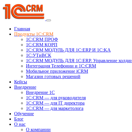
Главная
Продукты 1C:CRM
1С:CRM ПРОФ
1С:CRM КОРП
1С:CRM МОДУЛЬ ДЛЯ 1C:ERP И 1C:KA
1C:УТиВСК
1С:CRM МОДУЛЬ ДЛЯ 1C:ERP. Управление холди
Интеграция Телефонии и 1C:CRM
Мобильное приложение iCRM
Магазин готовых решений
Кейсы
Внедрение
Внедрение 1C
1С:CRM — для руководителя
1С:CRM — для IT директора
1С:CRM — для маркетолога
Обучение
Блог
О нас
О компании