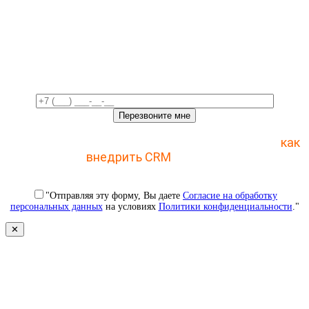
Свяжемся с вами в ближайшее
время!
Отправьте заявку и получите пошаговый план
как
внедрить CRM
с 1 раза
"Отправляя эту форму, Вы даете
Согласие на обработку
персональных данных
на условиях
Политики конфиденциальности
."
✕
Свяжемся с вами в ближайшее
время!