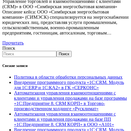
Управление торговлей и взаимоотношениями с клиентами
(CRM)» в ООО «Симбирская энергосбытовая компания»
Описание кейса: ООО «Симбирская энергосбытовая
компания» (СИМЭСК) специализируется на энергоснабжении
юридических лиц, предоставляя услуги промышленным,
сельскохозяйственным, военно-промышленным
предприятиям, гостиницам, автосалонам, торговым…
Прочитать
Поиск
Поиск
Свежие записи
Политика в области обработки персональных данных
Внедрение программного продукта «1С:CRM. Модуль
для 1С:ERP и 1С:КА2» в ГК «СЕРКОНС»
Автоматизация управления взаимоотношениями с
клиентами и управления продажами на базе программы
«1С:Предприятие 8. CRM КОРП» в Торгово-
производственном холдинге «Русклимат»
Автоматизация управления взаимоотношениями с
клиентами и управления продажами на базе ПП
«1С:Предприятие 8. CRM КОРП» в ООО «А101»
Внедрение программного продукта «1С:CRM. Модуль