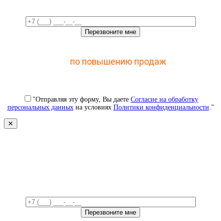
Отправьте заявку и получите доступ к закрытому
мастер-классу
по повышению продаж
с помощью
CRM
"Отправляя эту форму, Вы даете
Согласие на обработку
персональных данных
на условиях
Политики конфиденциальности
."
✕
Свяжемся с вами в ближайшее
время!