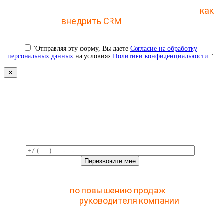
Отправьте заявку и получите пошаговый план
как
внедрить CRM
с 1 раза
"Отправляя эту форму, Вы даете
Согласие на обработку
персональных данных
на условиях
Политики конфиденциальности
."
✕
Свяжемся с вами в ближайшее
время!
Отправьте заявку и получите доступ к закрытому
мастер-классу
по повышению продаж
с помощью
CRM для
руководителя компании