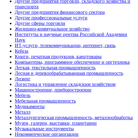
Другие предприятия торговли, складского хозяйства и
транспорта
Другие предприятия финансового сектора
Другие профессиональные услуги
Другие сферы торговли
Жилищно-коммунальное хозяйство
Институты и научные центры Российской Академии
Наук
ИТ-услуги, телекоммуникации, интернет, связь
Кейсы
Книги, печатная продукция, канцтовары
Компьютеры, программное обеспечение и оргтехника
Легкая, текстильная промышленность
Лесная и деревообрабатывающая промышленность
Лизинг
Логистика и управление складским хозяйством
Машиностроение, приборостроение
Мебель
Мебельная промышленность
Медикаменты
Металл
Металлургическая промышленность, металлообработка
Музеи, галереи, выставки, планетарии
Музыкальные инструменты
Некоммерческие организации