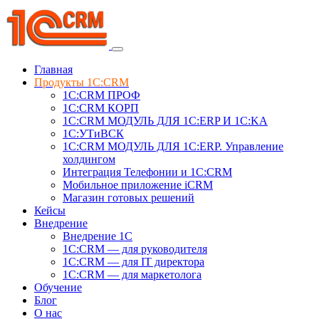
Главная
Продукты 1C:CRM
1С:CRM ПРОФ
1С:CRM КОРП
1С:CRM МОДУЛЬ ДЛЯ 1C:ERP И 1C:KA
1C:УТиВСК
1С:CRM МОДУЛЬ ДЛЯ 1C:ERP. Управление
холдингом
Интеграция Телефонии и 1C:CRM
Мобильное приложение iCRM
Магазин готовых решений
Кейсы
Внедрение
Внедрение 1C
1С:CRM — для руководителя
1С:CRM — для IT директора
1С:CRM — для маркетолога
Обучение
Блог
О нас