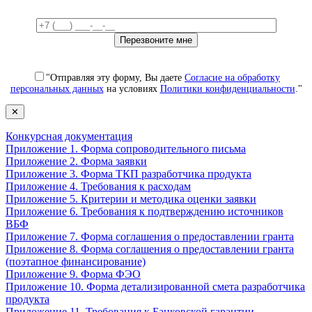
"Отправляя эту форму, Вы даете
Согласие на обработку
персональных данных
на условиях
Политики конфиденциальности
."
✕
Конкурсная документация
Приложение 1. Форма сопроводительного письма
Приложение 2. Форма заявки
Приложение 3. Форма ТКП разработчика продукта
Приложение 4. Требования к расходам
Приложение 5. Критерии и методика оценки заявки
Приложение 6. Требования к подтверждению источников
ВБФ
Приложение 7. Форма соглашения о предоставлении гранта
Приложение 8. Форма соглашения о предоставлении гранта
(поэтапное финансирование)
Приложение 9. Форма ФЭО
Приложение 10. Форма детализированной смета разработчика
продукта
Приложение 11. Требования к Банковской гарантии