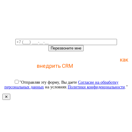
Свяжемся с вами в ближайшее
время!
Отправьте заявку и получите пошаговый план
как
внедрить CRM
с 1 раза
"Отправляя эту форму, Вы даете
Согласие на обработку
персональных данных
на условиях
Политики конфиденциальности
."
✕
Свяжемся с вами в ближайшее
время!