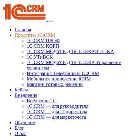
Главная
Продукты 1C:CRM
1С:CRM ПРОФ
1С:CRM КОРП
1С:CRM МОДУЛЬ ДЛЯ 1C:ERP И 1C:KA
1C:УТиВСК
1С:CRM МОДУЛЬ ДЛЯ 1C:ERP. Управление
холдингом
Интеграция Телефонии и 1C:CRM
Мобильное приложение iCRM
Магазин готовых решений
Кейсы
Внедрение
Внедрение 1C
1С:CRM — для руководителя
1С:CRM — для IT директора
1С:CRM — для маркетолога
Обучение
Блог
О нас