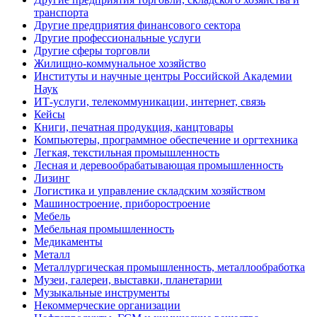
транспорта
Другие предприятия финансового сектора
Другие профессиональные услуги
Другие сферы торговли
Жилищно-коммунальное хозяйство
Институты и научные центры Российской Академии
Наук
ИТ-услуги, телекоммуникации, интернет, связь
Кейсы
Книги, печатная продукция, канцтовары
Компьютеры, программное обеспечение и оргтехника
Легкая, текстильная промышленность
Лесная и деревообрабатывающая промышленность
Лизинг
Логистика и управление складским хозяйством
Машиностроение, приборостроение
Мебель
Мебельная промышленность
Медикаменты
Металл
Металлургическая промышленность, металлообработка
Музеи, галереи, выставки, планетарии
Музыкальные инструменты
Некоммерческие организации