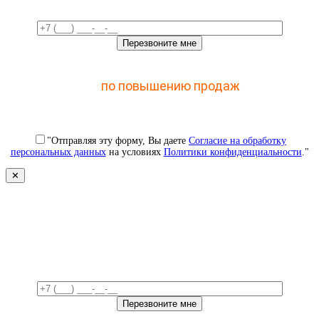
Отправьте заявку и получите доступ к закрытому
мастер-классу
по повышению продаж
с помощью
CRM
"Отправляя эту форму, Вы даете
Согласие на обработку
персональных данных
на условиях
Политики конфиденциальности
."
✕
Свяжемся с вами в ближайшее
время!