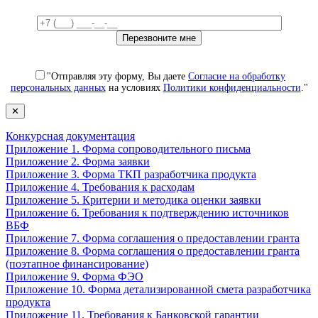
"Отправляя эту форму, Вы даете
Согласие на обработку
персональных данных
на условиях
Политики конфиденциальности
."
✕
Конкурсная документация
Приложение 1. Форма сопроводительного письма
Приложение 2. Форма заявки
Приложение 3. Форма ТКП разработчика продукта
Приложение 4. Требования к расходам
Приложение 5. Критерии и методика оценки заявки
Приложение 6. Требования к подтверждению источников
ВБФ
Приложение 7. Форма соглашения о предоставлении гранта
Приложение 8. Форма соглашения о предоставлении гранта
(поэтапное финансирование)
Приложение 9. Форма ФЭО
Приложение 10. Форма детализированной смета разработчика
продукта
Приложение 11. Требования к Банковской гарантии