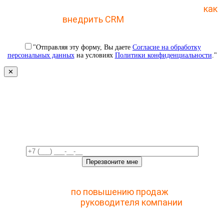
Отправьте заявку и получите пошаговый план
как
внедрить CRM
с 1 раза
"Отправляя эту форму, Вы даете
Согласие на обработку
персональных данных
на условиях
Политики конфиденциальности
."
✕
Свяжемся с вами в ближайшее
время!
Отправьте заявку и получите доступ к закрытому
мастер-классу
по повышению продаж
с помощью
CRM для
руководителя компании