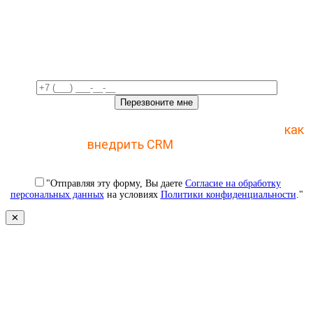
Свяжемся с вами в ближайшее
время!
Отправьте заявку и получите пошаговый план
как
внедрить CRM
с 1 раза
"Отправляя эту форму, Вы даете
Согласие на обработку
персональных данных
на условиях
Политики конфиденциальности
."
✕
Свяжемся с вами в ближайшее
время!