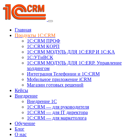
Главная
Продукты 1C:CRM
1С:CRM ПРОФ
1С:CRM КОРП
1С:CRM МОДУЛЬ ДЛЯ 1C:ERP И 1C:KA
1C:УТиВСК
1С:CRM МОДУЛЬ ДЛЯ 1C:ERP. Управление
холдингом
Интеграция Телефонии и 1C:CRM
Мобильное приложение iCRM
Магазин готовых решений
Кейсы
Внедрение
Внедрение 1C
1С:CRM — для руководителя
1С:CRM — для IT директора
1С:CRM — для маркетолога
Обучение
Блог
О нас