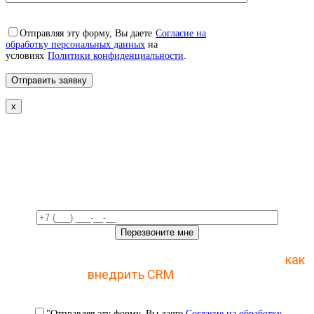
Отправляя эту форму, Вы даете
Согласие на
обработку персональных данных
на
условиях
Политики конфиденциальности
.
x
Свяжемся с вами в ближайшее
время!
Отправьте заявку и получите пошаговый план
как
внедрить CRM
с 1 раза
"Отправляя эту форму, Вы даете
Согласие на обработку