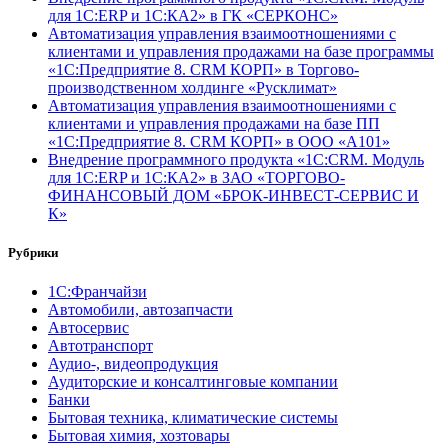
для 1С:ERP и 1С:КА2» в ГК «СЕРКОНС»
Автоматизация управления взаимоотношениями с
клиентами и управления продажами на базе программы
«1С:Предприятие 8. CRM КОРП» в Торгово-
производственном холдинге «Русклимат»
Автоматизация управления взаимоотношениями с
клиентами и управления продажами на базе ПП
«1С:Предприятие 8. CRM КОРП» в ООО «А101»
Внедрение программного продукта «1С:CRM. Модуль
для 1С:ERP и 1С:КА2» в ЗАО «ТОРГОВО-
ФИНАНСОВЫЙ ДОМ «БРОК-ИНВЕСТ-СЕРВИС И
К»
Рубрики
1С:Франчайзи
Автомобили, автозапчасти
Автосервис
Автотранспорт
Аудио-, видеопродукция
Аудиторские и консалтинговые компании
Банки
Бытовая техника, климатические системы
Бытовая химия, хозтовары