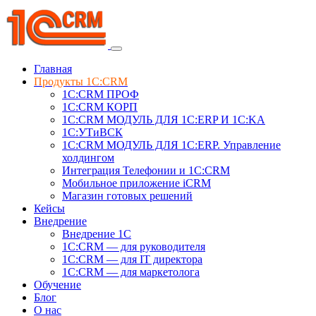
Главная
Продукты 1C:CRM
1С:CRM ПРОФ
1С:CRM КОРП
1С:CRM МОДУЛЬ ДЛЯ 1C:ERP И 1C:KA
1C:УТиВСК
1С:CRM МОДУЛЬ ДЛЯ 1C:ERP. Управление
холдингом
Интеграция Телефонии и 1C:CRM
Мобильное приложение iCRM
Магазин готовых решений
Кейсы
Внедрение
Внедрение 1C
1С:CRM — для руководителя
1С:CRM — для IT директора
1С:CRM — для маркетолога
Обучение
Блог
О нас