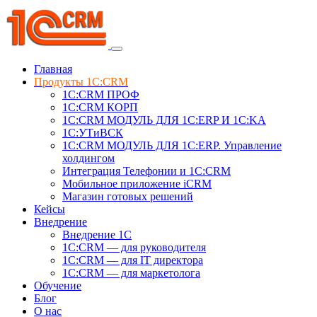
Главная
Продукты 1C:CRM
1С:CRM ПРОФ
1С:CRM КОРП
1С:CRM МОДУЛЬ ДЛЯ 1C:ERP И 1C:KA
1C:УТиВСК
1С:CRM МОДУЛЬ ДЛЯ 1C:ERP. Управление
холдингом
Интеграция Телефонии и 1C:CRM
Мобильное приложение iCRM
Магазин готовых решений
Кейсы
Внедрение
Внедрение 1C
1С:CRM — для руководителя
1С:CRM — для IT директора
1С:CRM — для маркетолога
Обучение
Блог
О нас