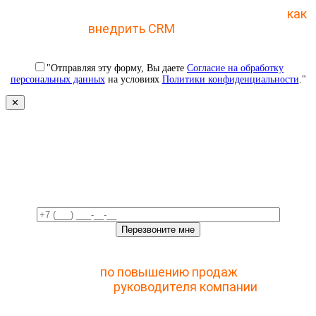
Отправьте заявку и получите пошаговый план
как
внедрить CRM
с 1 раза
"Отправляя эту форму, Вы даете
Согласие на обработку
персональных данных
на условиях
Политики конфиденциальности
."
✕
Свяжемся с вами в ближайшее
время!
Отправьте заявку и получите доступ к закрытому
мастер-классу
по повышению продаж
с помощью
CRM для
руководителя компании