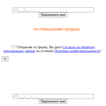
Отправьте заявку и получите доступ к закрытому
мастер-классу
по повышению продаж
с помощью
CRM
"Отправляя эту форму, Вы даете
Согласие на обработку
персональных данных
на условиях
Политики конфиденциальности
."
✕
Свяжемся с вами в ближайшее
время!