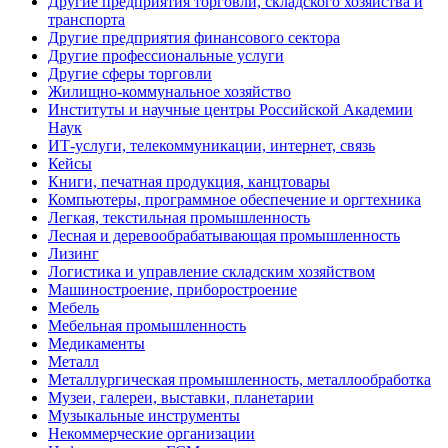
Другие предприятия торговли, складского хозяйства и
транспорта
Другие предприятия финансового сектора
Другие профессиональные услуги
Другие сферы торговли
Жилищно-коммунальное хозяйство
Институты и научные центры Российской Академии
Наук
ИТ-услуги, телекоммуникации, интернет, связь
Кейсы
Книги, печатная продукция, канцтовары
Компьютеры, программное обеспечение и оргтехника
Легкая, текстильная промышленность
Лесная и деревообрабатывающая промышленность
Лизинг
Логистика и управление складским хозяйством
Машиностроение, приборостроение
Мебель
Мебельная промышленность
Медикаменты
Металл
Металлургическая промышленность, металлообработка
Музеи, галереи, выставки, планетарии
Музыкальные инструменты
Некоммерческие организации