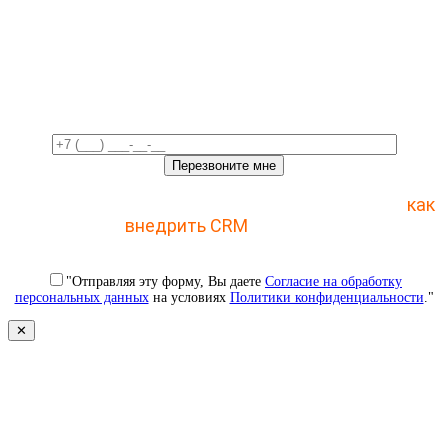
Свяжемся с вами в ближайшее
время!
Отправьте заявку и получите пошаговый план
как
внедрить CRM
с 1 раза
"Отправляя эту форму, Вы даете
Согласие на обработку
персональных данных
на условиях
Политики конфиденциальности
."
✕
Свяжемся с вами в ближайшее
время!