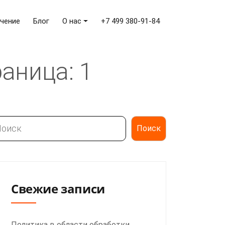
чение
Блог
О нас
+7 499 380-91-84
аница: 1
иск
Поиск
Свежие записи
Политика в области обработки