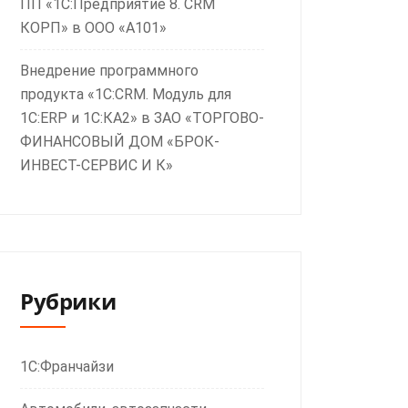
ПП «1С:Предприятие 8. CRM
КОРП» в ООО «А101»
Внедрение программного
продукта «1С:CRM. Модуль для
1С:ERP и 1С:КА2» в ЗАО «ТОРГОВО-
ФИНАНСОВЫЙ ДОМ «БРОК-
ИНВЕСТ-СЕРВИС И К»
Рубрики
1С:Франчайзи