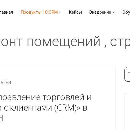
лавная
Продукты 1C:CRM
Кейсы
Внедрение
Обу
онт помещений , стр
По
ТАТЬИ
правление торговлей и
с клиентами (CRM)» в
Н