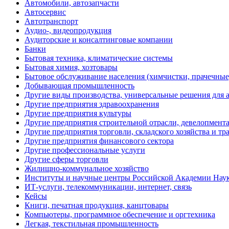
Автомобили, автозапчасти
Автосервис
Автотранспорт
Аудио-, видеопродукция
Аудиторские и консалтинговые компании
Банки
Бытовая техника, климатические системы
Бытовая химия, хозтовары
Бытовое обслуживание населения (химчистки, прачечные, 
Добывающая промышленность
Другие виды производства, универсальные решения для 
Другие предприятия здравоохранения
Другие предприятия культуры
Другие предприятия строительной отрасли, девелопмен
Другие предприятия торговли, складского хозяйства и тр
Другие предприятия финансового сектора
Другие профессиональные услуги
Другие сферы торговли
Жилищно-коммунальное хозяйство
Институты и научные центры Российской Академии Нау
ИТ-услуги, телекоммуникации, интернет, связь
Кейсы
Книги, печатная продукция, канцтовары
Компьютеры, программное обеспечение и оргтехника
Легкая, текстильная промышленность