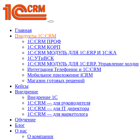
Главная
Продукты 1C:CRM
1С:CRM ПРОФ
1С:CRM КОРП
1С:CRM МОДУЛЬ ДЛЯ 1C:ERP И 1C:KA
1C:УТиВСК
1С:CRM МОДУЛЬ ДЛЯ 1C:ERP. Управление холди
Интеграция Телефонии и 1C:CRM
Мобильное приложение iCRM
Магазин готовых решений
Кейсы
Внедрение
Внедрение 1C
1С:CRM — для руководителя
1С:CRM — для IT директора
1С:CRM — для маркетолога
Обучение
Блог
О нас
О компании