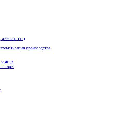
ателье и т.п.)
автоматизации производства
та и ЖКХ
анспорта
к