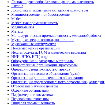
Лесная и деревообрабатывающая промышленность
Лизинг
Логистика и управление складским хозяйством
Машиностроение, приборостроение
Мебель
Мебельная промышленность
Медикаменты
Металл
Металлургическая промышленность, металлообработка
Музеи, галереи, выставки, планетарии
Музыкальные инструменты
Некоммерческие организации
Нефтепродукты, ГСМ и химические вещества
НИИ, НПО, НТЦ и др.
Оборудование и расходные материалы
Общественные организации, профсоюзы
Операции с недвижимостью, аренда
Организации высшего образования (вузы)
Организации дополнительного образования
Организации профессионального образования (колледжи
Отраслевые научные центры
Охранные организации
Парфюмерия и косметика
Переработка вторсырья
Пищевая промышленность