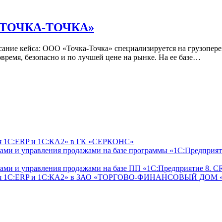
 «ТОЧКА-ТОЧКА»
кейса: ООО «Точка-Точка» специализируется на грузоперевоз
овремя, безопасно и по лучшей цене на рынке. На ее базе…
ля 1С:ERP и 1С:КА2» в ГК «СЕРКОНС»
ами и управления продажами на базе программы «1С:Предприя
тами и управления продажами на базе ПП «1С:Предприятие 8.
ль для 1С:ERP и 1С:КА2» в ЗАО «ТОРГОВО-ФИНАНСОВЫЙ ДО