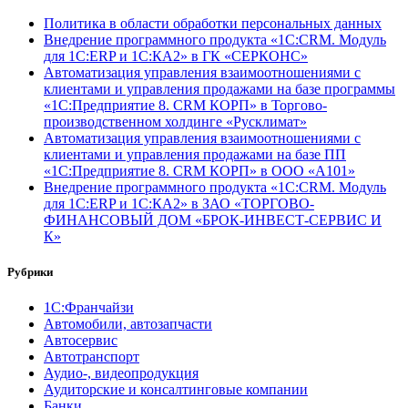
Политика в области обработки персональных данных
Внедрение программного продукта «1С:CRM. Модуль
для 1С:ERP и 1С:КА2» в ГК «СЕРКОНС»
Автоматизация управления взаимоотношениями с
клиентами и управления продажами на базе программы
«1С:Предприятие 8. CRM КОРП» в Торгово-
производственном холдинге «Русклимат»
Автоматизация управления взаимоотношениями с
клиентами и управления продажами на базе ПП
«1С:Предприятие 8. CRM КОРП» в ООО «А101»
Внедрение программного продукта «1С:CRM. Модуль
для 1С:ERP и 1С:КА2» в ЗАО «ТОРГОВО-
ФИНАНСОВЫЙ ДОМ «БРОК-ИНВЕСТ-СЕРВИС И
К»
Рубрики
1С:Франчайзи
Автомобили, автозапчасти
Автосервис
Автотранспорт
Аудио-, видеопродукция
Аудиторские и консалтинговые компании
Банки