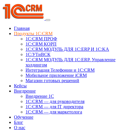
Главная
Продукты 1C:CRM
1С:CRM ПРОФ
1С:CRM КОРП
1С:CRM МОДУЛЬ ДЛЯ 1C:ERP И 1C:KA
1C:УТиВСК
1С:CRM МОДУЛЬ ДЛЯ 1C:ERP. Управление
холдингом
Интеграция Телефонии и 1C:CRM
Мобильное приложение iCRM
Магазин готовых решений
Кейсы
Внедрение
Внедрение 1C
1С:CRM — для руководителя
1С:CRM — для IT директора
1С:CRM — для маркетолога
Обучение
Блог
О нас