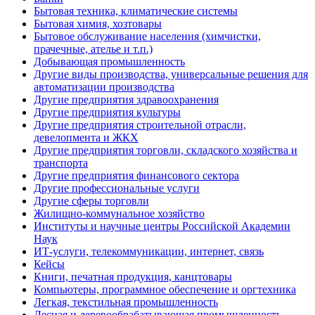
Бытовая техника, климатические системы
Бытовая химия, хозтовары
Бытовое обслуживание населения (химчистки,
прачечные, ателье и т.п.)
Добывающая промышленность
Другие виды производства, универсальные решения для
автоматизации производства
Другие предприятия здравоохранения
Другие предприятия культуры
Другие предприятия строительной отрасли,
девелопмента и ЖКХ
Другие предприятия торговли, складского хозяйства и
транспорта
Другие предприятия финансового сектора
Другие профессиональные услуги
Другие сферы торговли
Жилищно-коммунальное хозяйство
Институты и научные центры Российской Академии
Наук
ИТ-услуги, телекоммуникации, интернет, связь
Кейсы
Книги, печатная продукция, канцтовары
Компьютеры, программное обеспечение и оргтехника
Легкая, текстильная промышленность
Лесная и деревообрабатывающая промышленность