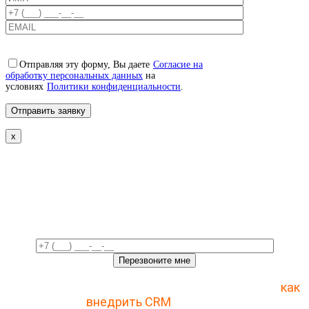
Отправляя эту форму, Вы даете
Согласие на
обработку персональных данных
на
условиях
Политики конфиденциальности
.
x
Свяжемся с вами в ближайшее
время!
Отправьте заявку и получите пошаговый план
как
внедрить CRM
с 1 раза