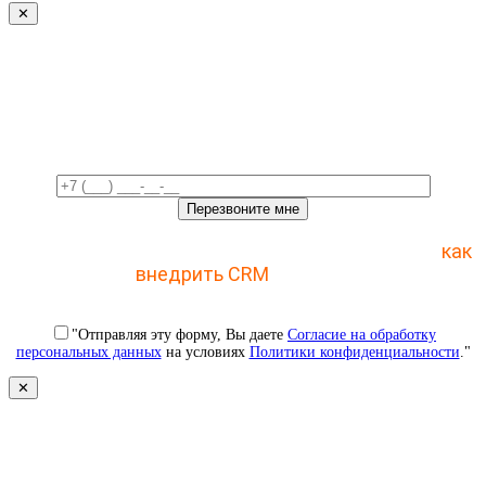
✕
Свяжемся с вами в ближайшее
время!
Отправьте заявку и получите пошаговый план
как
внедрить CRM
с 1 раза
"Отправляя эту форму, Вы даете
Согласие на обработку
персональных данных
на условиях
Политики конфиденциальности
."
✕
Свяжемся с вами в ближайшее