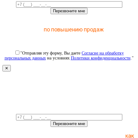
Отправьте заявку и получите доступ к закрытому
мастер-классу
по повышению продаж
с помощью
CRM
"Отправляя эту форму, Вы даете
Согласие на обработку
персональных данных
на условиях
Политики конфиденциальности
."
✕
Свяжемся с вами в ближайшее
время!
Отправьте заявку и получите пошаговый план
как