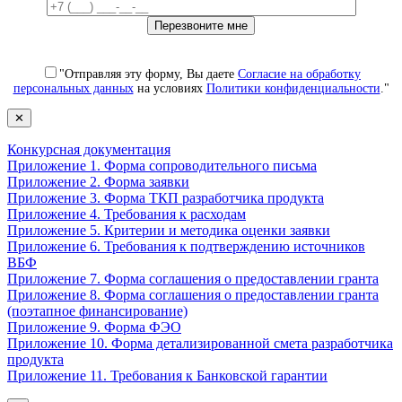
"Отправляя эту форму, Вы даете
Согласие на обработку
персональных данных
на условиях
Политики конфиденциальности
."
✕
Конкурсная документация
Приложение 1. Форма сопроводительного письма
Приложение 2. Форма заявки
Приложение 3. Форма ТКП разработчика продукта
Приложение 4. Требования к расходам
Приложение 5. Критерии и методика оценки заявки
Приложение 6. Требования к подтверждению источников
ВБФ
Приложение 7. Форма соглашения о предоставлении гранта
Приложение 8. Форма соглашения о предоставлении гранта
(поэтапное финансирование)
Приложение 9. Форма ФЭО
Приложение 10. Форма детализированной смета разработчика
продукта
Приложение 11. Требования к Банковской гарантии