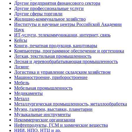
Другие предприятия финансового сектора
Другие профессиональные услуги
Другие сферы торговли
Жилищно-коммунальное хозяйство
Институты и научные центры Российской Академии
Наук
ИТ-услуги, телекоммуникации, интернет, связь
Кейсы
Книги, печатная продукция, канцтовары
Компьютеры, программное обеспечение и оргтехника
Легкая, текстильная промышленность
Лесная и деревообрабатывающая промышленность
Лизинг
Логистика и управление складским хозяйством
Машиностроение, приборостроение
Мебель
Мебельная промышленность
Медикаменты
Металл
Металлургическая промышленность, металлообработка
Музеи, галереи, выставки, планетарии
Музыкальные инструменты
Некоммерческие организации
Нефтепродукты, ГСМ и химические вещества
НИИ, НПО, НТЦ и др.