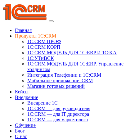
Главная
Продукты 1C:CRM
1С:CRM ПРОФ
1С:CRM КОРП
1С:CRM МОДУЛЬ ДЛЯ 1C:ERP И 1C:KA
1C:УТиВСК
1С:CRM МОДУЛЬ ДЛЯ 1C:ERP. Управление
холдингом
Интеграция Телефонии и 1C:CRM
Мобильное приложение iCRM
Магазин готовых решений
Кейсы
Внедрение
Внедрение 1C
1С:CRM — для руководителя
1С:CRM — для IT директора
1С:CRM — для маркетолога
Обучение
Блог
О нас