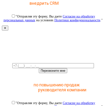
внедрить CRM
с 1 раза
"Отправляя эту форму, Вы даете
Согласие на обработку
персональных данных
на условиях
Политики конфиденциальности
."
✕
Свяжемся с вами в ближайшее
время!
Отправьте заявку и получите доступ к закрытому
мастер-классу
по повышению продаж
с помощью
CRM для
руководителя компании
"Отправляя эту форму, Вы даете
Согласие на обработку