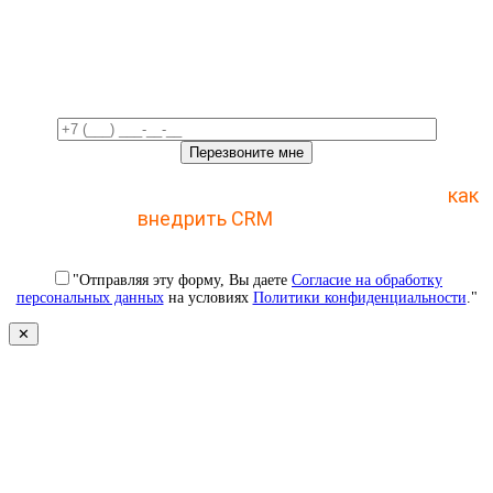
Свяжемся с вами в ближайшее
время!
Отправьте заявку и получите пошаговый план
как
внедрить CRM
с 1 раза
"Отправляя эту форму, Вы даете
Согласие на обработку
персональных данных
на условиях
Политики конфиденциальности
."
✕
Свяжемся с вами в ближайшее
время!