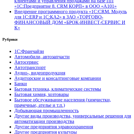
клиентами и управления продажами на базе ПП
«1С:Предприятие 8. CRM КОРП» в ООО «А101»
Внедрение программного продукта «1С:CRM. Модуль
для 1С:ERP и 1С:КА2» в ЗАО «ТОРГОВО-
ФИНАНСОВЫЙ ДОМ «БРОК-ИНВЕСТ-СЕРВИС И
К»
Рубрики
1С:Франчайзи
Автомобили, автозапчасти
Автосервис
Автотранспорт
Аудио-, видеопродукция
Аудиторские и консалтинговые компании
Банки
Бытовая техника, климатические системы
Бытовая химия, хозтовары
Бытовое обслуживание населения (химчистки,
прачечные, ателье и т.п.)
Добывающая промышленность
Другие виды производства, универсальные решения для
автоматизации производства
Другие предприятия здравоохранения
Другие предприятия культуры