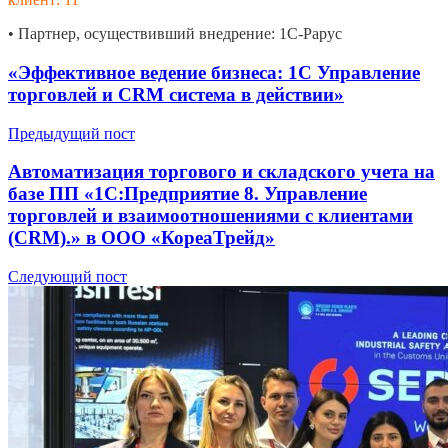
• Партнер, осуществивший внедрение: 1С-Рарус
«Эффективное ведение бизнеса: 1C Управление
торговлей и CRM система в действии»
Предыдущий пост
Автоматизация торгового и складского учета на
базе ПП «1С:Предприятие 8. Управление
торговлей и взаимоотношениями с клиентами
(CRM).» в ООО «КореаТрейд»
Следующий пост