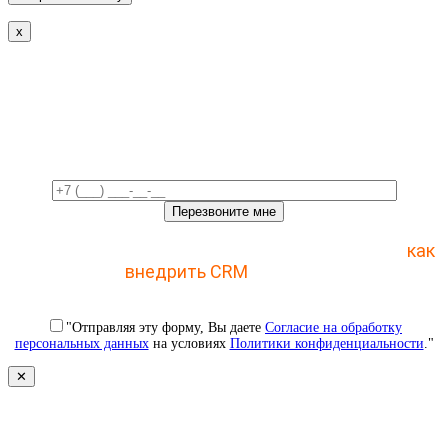
x
Свяжемся с вами в ближайшее
время!
Отправьте заявку и получите пошаговый план
как
внедрить CRM
с 1 раза
"Отправляя эту форму, Вы даете
Согласие на обработку
персональных данных
на условиях
Политики конфиденциальности
."
✕
Свяжемся с вами в ближайшее