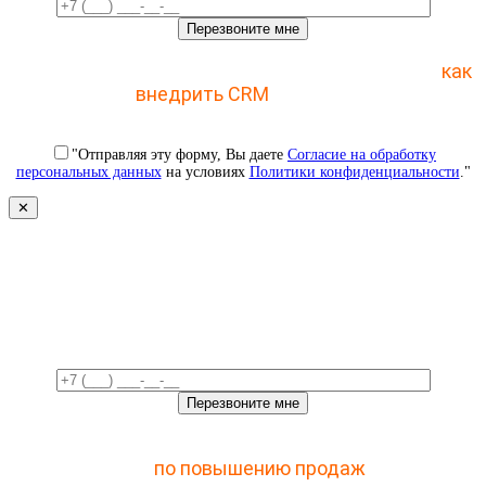
Отправьте заявку и получите пошаговый план
как
внедрить CRM
с 1 раза
"Отправляя эту форму, Вы даете
Согласие на обработку
персональных данных
на условиях
Политики конфиденциальности
."
✕
Свяжемся с вами в ближайшее
время!
Отправьте заявку и получите доступ к закрытому
мастер-классу
по повышению продаж
с помощью