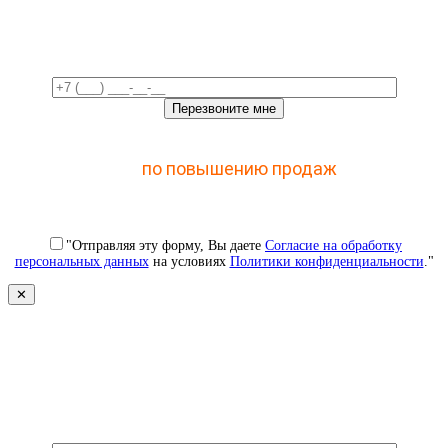
время!
Отправьте заявку и получите доступ к закрытому
мастер-классу
по повышению продаж
с помощью
CRM
"Отправляя эту форму, Вы даете
Согласие на обработку
персональных данных
на условиях
Политики конфиденциальности
."
✕
Свяжемся с вами в ближайшее
время!