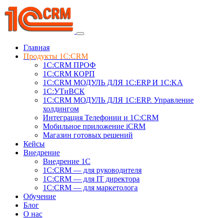
Главная
Продукты 1C:CRM
1С:CRM ПРОФ
1С:CRM КОРП
1С:CRM МОДУЛЬ ДЛЯ 1C:ERP И 1C:KA
1C:УТиВСК
1С:CRM МОДУЛЬ ДЛЯ 1C:ERP. Управление
холдингом
Интеграция Телефонии и 1C:CRM
Мобильное приложение iCRM
Магазин готовых решений
Кейсы
Внедрение
Внедрение 1C
1С:CRM — для руководителя
1С:CRM — для IT директора
1С:CRM — для маркетолога
Обучение
Блог
О нас