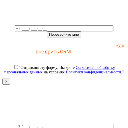
Свяжемся с вами в ближайшее
время!
Отправьте заявку и получите пошаговый план
как
внедрить CRM
с 1 раза
"Отправляя эту форму, Вы даете
Согласие на обработку
персональных данных
на условиях
Политики конфиденциальности
."
✕
Свяжемся с вами в ближайшее
время!