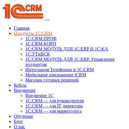
Главная
Продукты 1C:CRM
1С:CRM ПРОФ
1С:CRM КОРП
1С:CRM МОДУЛЬ ДЛЯ 1C:ERP И 1C:KA
1C:УТиВСК
1С:CRM МОДУЛЬ ДЛЯ 1C:ERP. Управление
холдингом
Интеграция Телефонии и 1C:CRM
Мобильное приложение iCRM
Магазин готовых решений
Кейсы
Внедрение
Внедрение 1C
1С:CRM — для руководителя
1С:CRM — для IT директора
1С:CRM — для маркетолога
Обучение
Блог
О нас