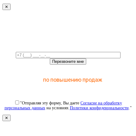
✕
Свяжемся с вами в ближайшее
время!
Отправьте заявку и получите доступ к закрытому
мастер-классу
по повышению продаж
с помощью
CRM
"Отправляя эту форму, Вы даете
Согласие на обработку
персональных данных
на условиях
Политики конфиденциальности
."
✕