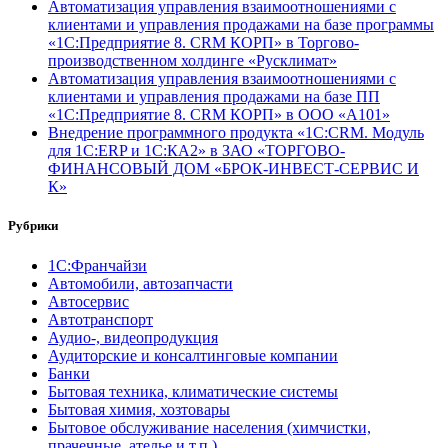
Автоматизация управления взаимоотношениями с
клиентами и управления продажами на базе программы
«1С:Предприятие 8. CRM КОРП» в Торгово-
производственном холдинге «Русклимат»
Автоматизация управления взаимоотношениями с
клиентами и управления продажами на базе ПП
«1С:Предприятие 8. CRM КОРП» в ООО «А101»
Внедрение программного продукта «1С:CRM. Модуль
для 1С:ERP и 1С:КА2» в ЗАО «ТОРГОВО-
ФИНАНСОВЫЙ ДОМ «БРОК-ИНВЕСТ-СЕРВИС И
К»
Рубрики
1С:Франчайзи
Автомобили, автозапчасти
Автосервис
Автотранспорт
Аудио-, видеопродукция
Аудиторские и консалтинговые компании
Банки
Бытовая техника, климатические системы
Бытовая химия, хозтовары
Бытовое обслуживание населения (химчистки,
прачечные, ателье и т.п.)