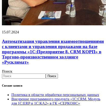
15.07.2024
Автоматизация управления взаимоотношениями
с клиентами и управления продажами на базе
программы «1С:Предприятие 8. CRM КОРП» в
Торгово-производственном холдинге
«Русклимат»
Поиск
Поиск
Свежие записи
Политика в области обработки персональных данных
Внедрение программного продукта «1С:CRM. Модуль
для 1С:ERP и 1С:КА2» в ГК «СЕРКОНС»