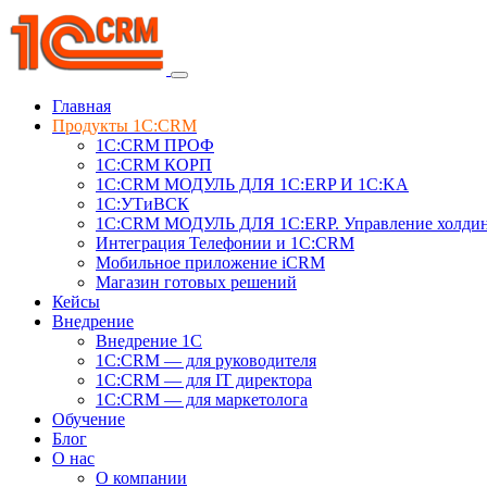
Главная
Продукты 1C:CRM
1С:CRM ПРОФ
1С:CRM КОРП
1С:CRM МОДУЛЬ ДЛЯ 1C:ERP И 1C:KA
1C:УТиВСК
1С:CRM МОДУЛЬ ДЛЯ 1C:ERP. Управление холди
Интеграция Телефонии и 1C:CRM
Мобильное приложение iCRM
Магазин готовых решений
Кейсы
Внедрение
Внедрение 1C
1С:CRM — для руководителя
1С:CRM — для IT директора
1С:CRM — для маркетолога
Обучение
Блог
О нас
О компании