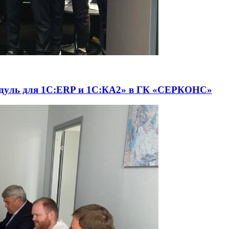
одуль для 1С:ERP и 1С:КА2» в ГК «СЕРКОНС»