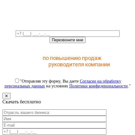
Свяжемся с вами в ближайшее
время!
Отправьте заявку и получите доступ к закрытому
мастер-классу
по повышению продаж
с помощью
CRM для
руководителя компании
"Отправляя эту форму, Вы даете
Согласие на обработку
персональных данных
на условиях
Политики конфиденциальности
."
✕
Скачать бесплатно