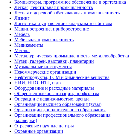
Компьютеры, программное обеспечение и оргтехника
Легкая, текстильная промышленность
Лесная и деревообрабатывающая промышленность
Лизинг
Логистика и управление складским хозяйством
Машиностроение, приборостроение
Мебель
Мебельная промышленность
Медикаменты
Металл
Металлургическая промышленность, металлообработка
Музеи, галереи, выставки, планетарии
Музыкальные инструменты
Некоммерческие организации
Нефтепродукты, ГСМ и химические вещества
НИИ, НПО, НТЦ и др.
Оборудование и расходные материалы
Общественные организации, профсоюзы
Операции с недвижимостью, аренда
Организации высшего образования (вузы)
Организации дополнительного образования
Организации профессионального образования
(колледжи)
Отраслевые научные центры
Охранные организации