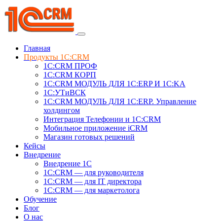
Главная
Продукты 1C:CRM
1С:CRM ПРОФ
1С:CRM КОРП
1С:CRM МОДУЛЬ ДЛЯ 1C:ERP И 1C:KA
1C:УТиВСК
1С:CRM МОДУЛЬ ДЛЯ 1C:ERP. Управление
холдингом
Интеграция Телефонии и 1C:CRM
Мобильное приложение iCRM
Магазин готовых решений
Кейсы
Внедрение
Внедрение 1C
1С:CRM — для руководителя
1С:CRM — для IT директора
1С:CRM — для маркетолога
Обучение
Блог
О нас