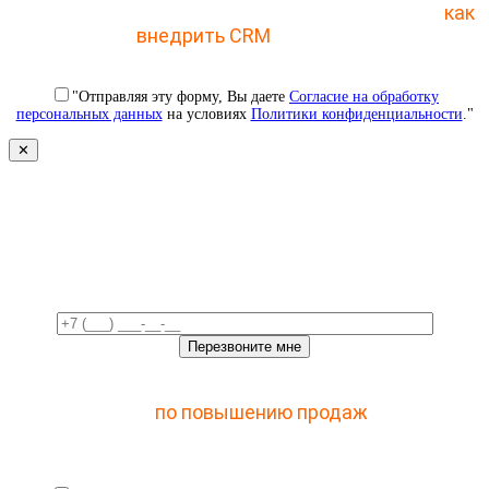
Отправьте заявку и получите пошаговый план
как
внедрить CRM
с 1 раза
"Отправляя эту форму, Вы даете
Согласие на обработку
персональных данных
на условиях
Политики конфиденциальности
."
✕
Свяжемся с вами в ближайшее
время!
Отправьте заявку и получите доступ к закрытому
мастер-классу
по повышению продаж
с помощью
CRM