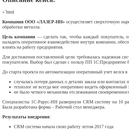
«`html
Компания ООО «ЛАЗЕР-НН»
осуществляет сверхточную наре
обработки металла.
Цель компании
— сделать так, чтобы каждый покупатель, п
наладить оперативное взаимодействие внутри компании, обес
влиять на работу предприятия.
Для достижения поставленной цели требовалась надежная сис
покупателем. Выбор был сделан с пользу ПП 1С:Предприятие
До старта проекта по автоматизации оперативный учет велся в
случалась потеря данных о деталях заказа или контактах 
технолог не всегда мог оперативно видеть оформленный з
не было четкого механизма отслеживания своевременнос
Специалисты 1C-Рарус-НН развернули CRM систему на 10 раб
Была разработана форма – Рабочий стол менеджера.
Результаты внедрения
:
CRM система начала свою работу летом 2017 года