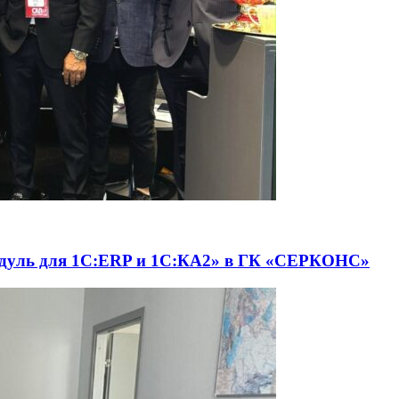
одуль для 1С:ERP и 1С:КА2» в ГК «СЕРКОНС»