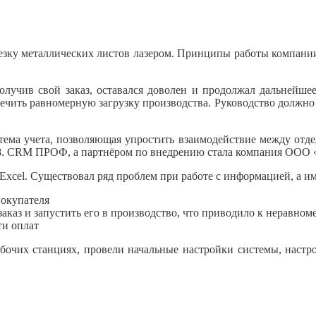
зку металлических листов лазером. Принципы работы компании 
олучив свой заказ, оставался доволен и продолжал дальнейш
печить равномерную загрузку производства. Руководство должно
тема учета, позволяющая упростить взаимодействие между отд
 8. CRM ПРОФ, а партнёром по внедрению стала компания ООО 
 Exсel. Существовал ряд проблем при работе с информацией, а и
покупателя
аказ и запустить его в производство, что приводило к неравном
ти оплат
очих станциях, провели начальные настройки системы, настро