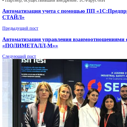
• Партнер, осуществивший внедрение: 1С-Рарус-НН
Автоматизация учета с помощью ПП «1С:Предпр
СТАЙЛ»
Предыдущий пост
Автоматизация управления взаимоотношениями 
«ПОЛИМЕТАЛЛ-М»»
Следующий пост