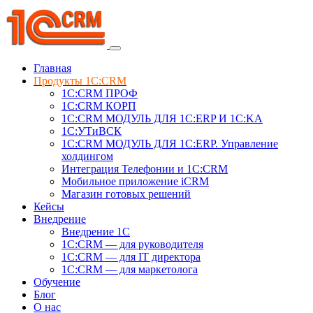
Главная
Продукты 1C:CRM
1С:CRM ПРОФ
1С:CRM КОРП
1С:CRM МОДУЛЬ ДЛЯ 1C:ERP И 1C:KA
1C:УТиВСК
1С:CRM МОДУЛЬ ДЛЯ 1C:ERP. Управление
холдингом
Интеграция Телефонии и 1C:CRM
Мобильное приложение iCRM
Магазин готовых решений
Кейсы
Внедрение
Внедрение 1C
1С:CRM — для руководителя
1С:CRM — для IT директора
1С:CRM — для маркетолога
Обучение
Блог
О нас