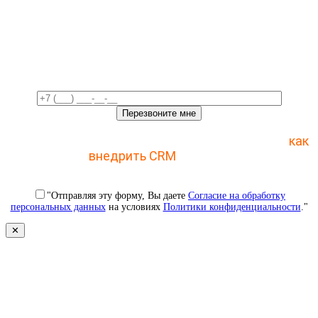
Свяжемся с вами в ближайшее
время!
Отправьте заявку и получите пошаговый план
как
внедрить CRM
с 1 раза
"Отправляя эту форму, Вы даете
Согласие на обработку
персональных данных
на условиях
Политики конфиденциальности
."
✕
Свяжемся с вами в ближайшее
время!