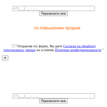
Отправьте заявку и получите доступ к закрытому
мастер-классу
по повышению продаж
с помощью
CRM
"Отправляя эту форму, Вы даете
Согласие на обработку
персональных данных
на условиях
Политики конфиденциальности
."
✕
Свяжемся с вами в ближайшее
время!