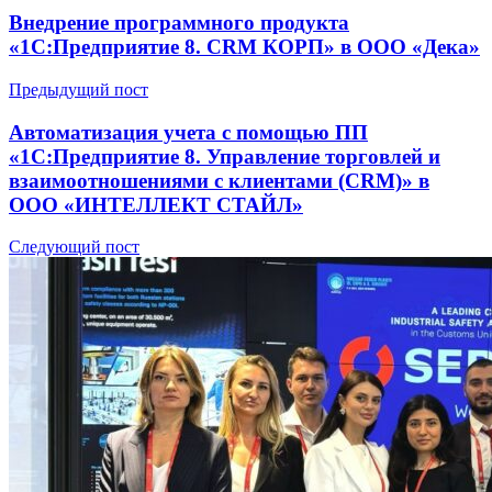
Внедрение программного продукта
«1С:Предприятие 8. CRM КОРП» в ООО «Дека»
Предыдущий пост
Автоматизация учета с помощью ПП
«1С:Предприятие 8. Управление торговлей и
взаимоотношениями с клиентами (CRM)» в
ООО «ИНТЕЛЛЕКТ СТАЙЛ»
Следующий пост