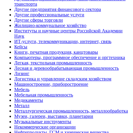
транспорта
Другие предприятия финансового сектора
Другие профессиональные услуги
Другие сферы торговли
Жилищно-коммунальное хозяйство
Институты и научные центры Российской Академии
Наук
ИТ-услуги, телекоммуникации, интернет, связь
Кейсы
Книги, печатная продукция, канцтовары
Компьютеры, программное обеспечение и оргтехника
Легкая, текстильная промышленность
Лесная и деревообрабатывающая промышленность
Лизинг
Логистика и управление складским хозяйством
Машиностроение, приборостроение
Мебель
Мебельная промышленность
Медикаменты
Металл
Металлургическая промышленность, металлообработка
Музеи, галереи, выставки, планетарии
Музыкальные инструменты
Некоммерческие организации
Нефтепродукты, ГСМ и химические вещества