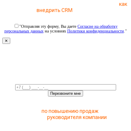
Отправьте заявку и получите пошаговый план
как
внедрить CRM
с 1 раза
"Отправляя эту форму, Вы даете
Согласие на обработку
персональных данных
на условиях
Политики конфиденциальности
."
✕
Свяжемся с вами в ближайшее
время!
Отправьте заявку и получите доступ к закрытому
мастер-классу
по повышению продаж
с помощью
CRM для
руководителя компании