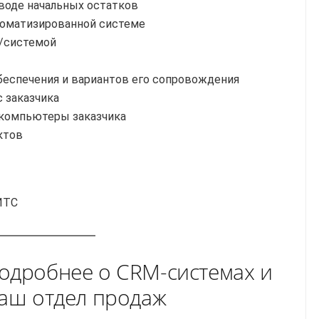
вводе начальных остатков
втоматизированной системе
й/системой
беспечения и вариантов его сопровождения
 заказчика
 компьютеры заказчика
ктов
ИТС
одробнее о CRM-системах и
наш отдел продаж