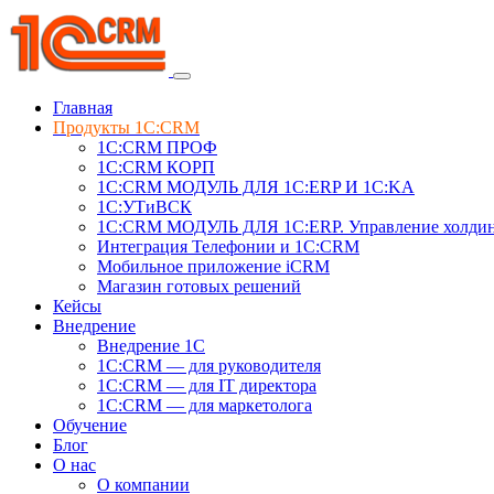
Главная
Продукты 1C:CRM
1С:CRM ПРОФ
1С:CRM КОРП
1С:CRM МОДУЛЬ ДЛЯ 1C:ERP И 1C:KA
1C:УТиВСК
1С:CRM МОДУЛЬ ДЛЯ 1C:ERP. Управление холди
Интеграция Телефонии и 1C:CRM
Мобильное приложение iCRM
Магазин готовых решений
Кейсы
Внедрение
Внедрение 1C
1С:CRM — для руководителя
1С:CRM — для IT директора
1С:CRM — для маркетолога
Обучение
Блог
О нас
О компании