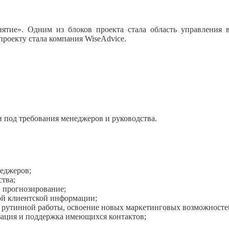
тие». Одним из блоков проекта стала область управления в
роекту стала компания WiseAdvice.
и под требования менеджеров и руководства.
еджеров;
тва;
 прогнозирование;
ой клиентской информации;
рутинной работы, освоение новых маркетинговых возможностей 
зация и поддержка имеющихся контактов;