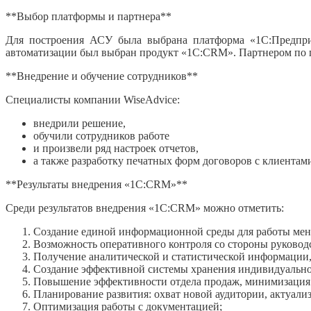
**Выбор платформы и партнера**
Для построения АСУ была выбрана платформа «1С:Предприя
автоматизации был выбран продукт «1С:CRM». Партнером по п
**Внедрение и обучение сотрудников**
Специалисты компании WiseAdvice:
внедрили решение,
обучили сотрудников работе
и произвели ряд настроек отчетов,
а также разработку печатных форм договоров с клиентам
**Результаты внедрения «1С:CRM»**
Среди результатов внедрения «1С:CRM» можно отметить:
Создание единой информационной среды для работы мен
Возможность оперативного контроля со стороны руководс
Получение аналитической и статистической информации,
Создание эффективной системы хранения индивидуальн
Повышение эффективности отдела продаж, минимизация 
Планирование развития: охват новой аудитории, актуали
Оптимизация работы с документацией;