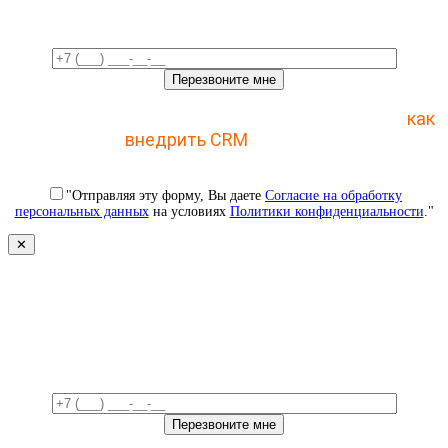
Отправьте заявку и получите пошаговый план
как
внедрить CRM
с 1 раза
"Отправляя эту форму, Вы даете
Согласие на обработку
персональных данных
на условиях
Политики конфиденциальности
."
✕
Свяжемся с вами в ближайшее
время!