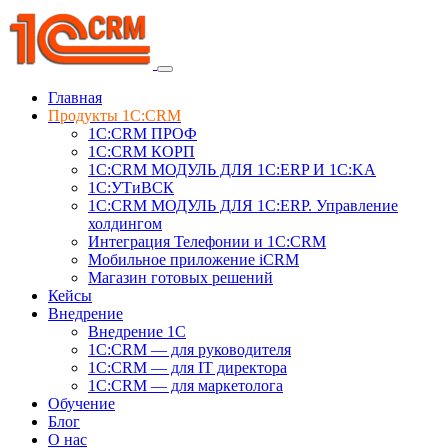
Главная
Продукты 1C:CRM
1С:CRM ПРОФ
1С:CRM КОРП
1С:CRM МОДУЛЬ ДЛЯ 1C:ERP И 1C:KA
1C:УТиВСК
1С:CRM МОДУЛЬ ДЛЯ 1C:ERP. Управление
холдингом
Интеграция Телефонии и 1C:CRM
Мобильное приложение iCRM
Магазин готовых решений
Кейсы
Внедрение
Внедрение 1C
1С:CRM — для руководителя
1С:CRM — для IT директора
1С:CRM — для маркетолога
Обучение
Блог
О нас