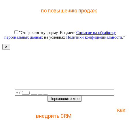
Отправьте заявку и получите доступ к закрытому
мастер-классу
по повышению продаж
с помощью
CRM
"Отправляя эту форму, Вы даете
Согласие на обработку
персональных данных
на условиях
Политики конфиденциальности
."
✕
Свяжемся с вами в ближайшее
время!
Отправьте заявку и получите пошаговый план
как
внедрить CRM
с 1 раза