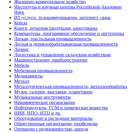
Жилищно-коммунальное хозяйство
Институты и научные центры Российской Академии
Наук
ИТ-услуги, телекоммуникации, интернет, связь
Кейсы
Книги, печатная продукция, канцтовары
Компьютеры, программное обеспечение и оргтехника
Легкая, текстильная промышленность
Лесная и деревообрабатывающая промышленность
Лизинг
Логистика и управление складским хозяйством
Машиностроение, приборостроение
Мебель
Мебельная промышленность
Медикаменты
Металл
Металлургическая промышленность, металлообработка
Музеи, галереи, выставки, планетарии
Музыкальные инструменты
Некоммерческие организации
Нефтепродукты, ГСМ и химические вещества
НИИ, НПО, НТЦ и др.
Оборудование и расходные материалы
Общественные организации, профсоюзы
Операции с недвижимостью, аренда