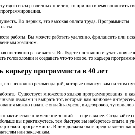
эту идею из-за различных причин, то пришло время воплотить св
и программирования.
муществ. Во-первых, это высокая оплата труда. Программисты —
платы.
ста работы. Вы можете работать удаленно, фрилансить или искат
твенным хозяином.
рая постоянно развивается. Вы будете постоянно изучать новые
ть головоломки и создавать что-то новое, то карьера программис
ь карьеру программиста в 40 лет
, вот несколько рекомендаций, которые помогут вам на этом пут
работать. Существует множество языков программирования, и ка
ичными языками и выбрать тот, который вам наиболее интересен.
вания можно начать с онлайн-курсов, видеоуроков, туториалов 
но практическое применение знаний — еще важнее. Создавайте 
больше вы практикуетесь, тем быстрее вы наберетесь опыта и ув
 карточкой программиста. В нем должны быть представлены ваш
ателям или заказчикам.