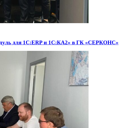
одуль для 1С:ERP и 1С:КА2» в ГК «СЕРКОНС»