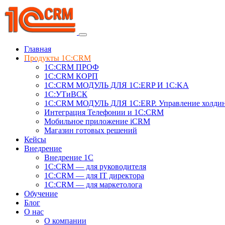
Главная
Продукты 1C:CRM
1С:CRM ПРОФ
1С:CRM КОРП
1С:CRM МОДУЛЬ ДЛЯ 1C:ERP И 1C:KA
1C:УТиВСК
1С:CRM МОДУЛЬ ДЛЯ 1C:ERP. Управление холди
Интеграция Телефонии и 1C:CRM
Мобильное приложение iCRM
Магазин готовых решений
Кейсы
Внедрение
Внедрение 1C
1С:CRM — для руководителя
1С:CRM — для IT директора
1С:CRM — для маркетолога
Обучение
Блог
О нас
О компании