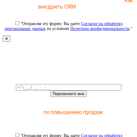
Отправьте заявку и получите пошаговый план
как
внедрить CRM
с 1 раза
"Отправляя эту форму, Вы даете
Согласие на обработку
персональных данных
на условиях
Политики конфиденциальности
."
✕
Свяжемся с вами в ближайшее
время!
Отправьте заявку и получите доступ к закрытому
мастер-классу
по повышению продаж
с помощью
CRM
"Отправляя эту форму, Вы даете
Согласие на обработку