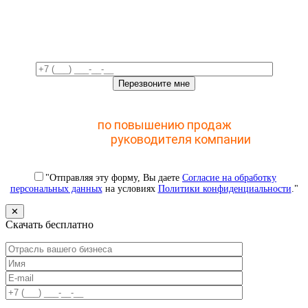
Свяжемся с вами в ближайшее
время!
Отправьте заявку и получите доступ к закрытому
мастер-классу
по повышению продаж
с помощью
CRM для
руководителя компании
"Отправляя эту форму, Вы даете
Согласие на обработку
персональных данных
на условиях
Политики конфиденциальности
."
✕
Скачать бесплатно