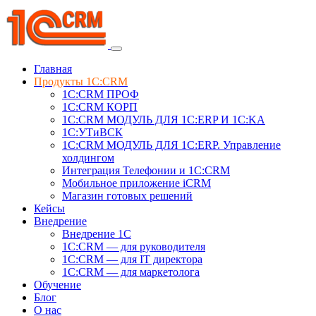
Главная
Продукты 1C:CRM
1С:CRM ПРОФ
1С:CRM КОРП
1С:CRM МОДУЛЬ ДЛЯ 1C:ERP И 1C:KA
1C:УТиВСК
1С:CRM МОДУЛЬ ДЛЯ 1C:ERP. Управление
холдингом
Интеграция Телефонии и 1C:CRM
Мобильное приложение iCRM
Магазин готовых решений
Кейсы
Внедрение
Внедрение 1C
1С:CRM — для руководителя
1С:CRM — для IT директора
1С:CRM — для маркетолога
Обучение
Блог
О нас