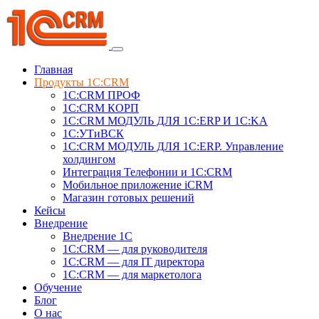
Главная
Продукты 1C:CRM
1С:CRM ПРОФ
1С:CRM КОРП
1С:CRM МОДУЛЬ ДЛЯ 1C:ERP И 1C:KA
1C:УТиВСК
1С:CRM МОДУЛЬ ДЛЯ 1C:ERP. Управление
холдингом
Интеграция Телефонии и 1C:CRM
Мобильное приложение iCRM
Магазин готовых решений
Кейсы
Внедрение
Внедрение 1C
1С:CRM — для руководителя
1С:CRM — для IT директора
1С:CRM — для маркетолога
Обучение
Блог
О нас