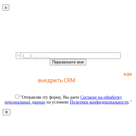
x
Свяжемся с вами в ближайшее
время!
Отправьте заявку и получите пошаговый план
как
внедрить CRM
с 1 раза
"Отправляя эту форму, Вы даете
Согласие на обработку
персональных данных
на условиях
Политики конфиденциальности
."
✕
Свяжемся с вами в ближайшее