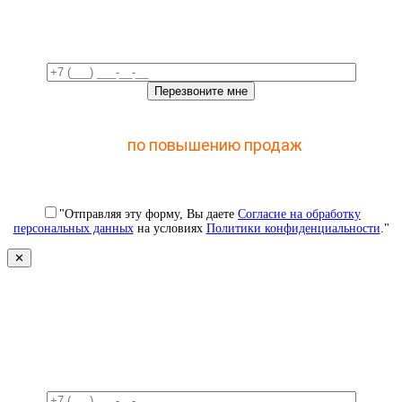
время!
Отправьте заявку и получите доступ к закрытому
мастер-классу
по повышению продаж
с помощью
CRM
"Отправляя эту форму, Вы даете
Согласие на обработку
персональных данных
на условиях
Политики конфиденциальности
."
✕
Свяжемся с вами в ближайшее
время!