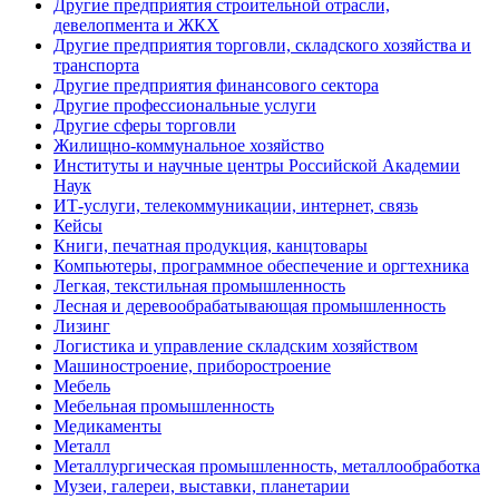
Другие предприятия строительной отрасли,
девелопмента и ЖКХ
Другие предприятия торговли, складского хозяйства и
транспорта
Другие предприятия финансового сектора
Другие профессиональные услуги
Другие сферы торговли
Жилищно-коммунальное хозяйство
Институты и научные центры Российской Академии
Наук
ИТ-услуги, телекоммуникации, интернет, связь
Кейсы
Книги, печатная продукция, канцтовары
Компьютеры, программное обеспечение и оргтехника
Легкая, текстильная промышленность
Лесная и деревообрабатывающая промышленность
Лизинг
Логистика и управление складским хозяйством
Машиностроение, приборостроение
Мебель
Мебельная промышленность
Медикаменты
Металл
Металлургическая промышленность, металлообработка
Музеи, галереи, выставки, планетарии