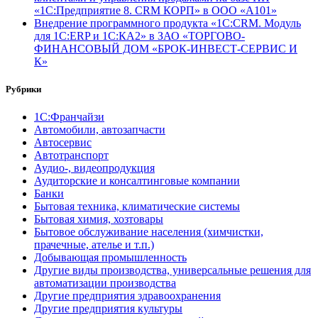
«1С:Предприятие 8. CRM КОРП» в ООО «А101»
Внедрение программного продукта «1С:CRM. Модуль
для 1С:ERP и 1С:КА2» в ЗАО «ТОРГОВО-
ФИНАНСОВЫЙ ДОМ «БРОК-ИНВЕСТ-СЕРВИС И
К»
Рубрики
1С:Франчайзи
Автомобили, автозапчасти
Автосервис
Автотранспорт
Аудио-, видеопродукция
Аудиторские и консалтинговые компании
Банки
Бытовая техника, климатические системы
Бытовая химия, хозтовары
Бытовое обслуживание населения (химчистки,
прачечные, ателье и т.п.)
Добывающая промышленность
Другие виды производства, универсальные решения для
автоматизации производства
Другие предприятия здравоохранения
Другие предприятия культуры