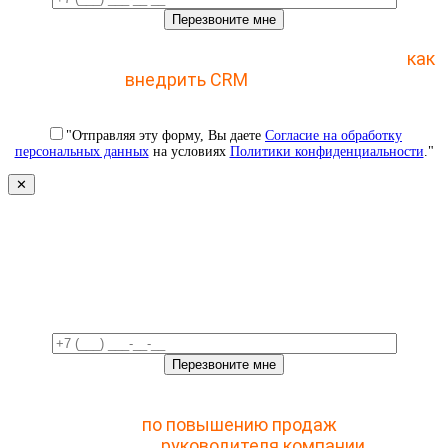
Отправьте заявку и получите пошаговый план
как
внедрить CRM
с 1 раза
"Отправляя эту форму, Вы даете
Согласие на обработку
персональных данных
на условиях
Политики конфиденциальности
."
✕
Свяжемся с вами в ближайшее
время!
Отправьте заявку и получите доступ к закрытому
мастер-классу
по повышению продаж
с помощью
CRM для
руководителя компании