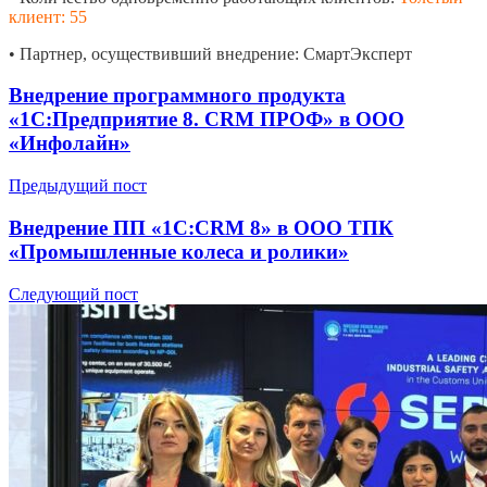
клиент: 55
• Партнер, осуществивший внедрение: СмартЭксперт
Внедрение программного продукта
«1С:Предприятие 8. CRM ПРОФ» в ООО
«Инфолайн»
Предыдущий пост
Внедрение ПП «1С:CRM 8» в ООО ТПК
«Промышленные колеса и ролики»
Следующий пост