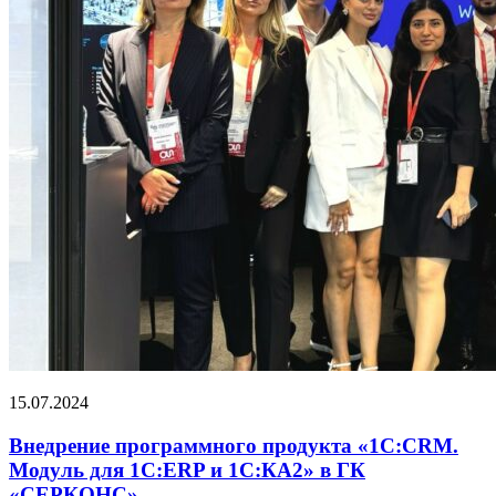
15.07.2024
Внедрение программного продукта «1С:CRM.
Модуль для 1С:ERP и 1С:КА2» в ГК
«СЕРКОНС»