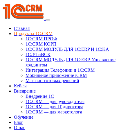
Главная
Продукты 1C:CRM
1С:CRM ПРОФ
1С:CRM КОРП
1С:CRM МОДУЛЬ ДЛЯ 1C:ERP И 1C:KA
1C:УТиВСК
1С:CRM МОДУЛЬ ДЛЯ 1C:ERP. Управление
холдингом
Интеграция Телефонии и 1C:CRM
Мобильное приложение iCRM
Магазин готовых решений
Кейсы
Внедрение
Внедрение 1C
1С:CRM — для руководителя
1С:CRM — для IT директора
1С:CRM — для маркетолога
Обучение
Блог
О нас