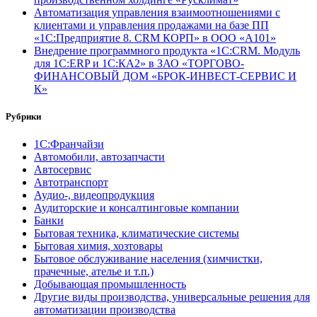
Автоматизация управления взаимоотношениями с
клиентами и управления продажами на базе ПП
«1С:Предприятие 8. CRM КОРП» в ООО «А101»
Внедрение программного продукта «1С:CRM. Модуль
для 1С:ERP и 1С:КА2» в ЗАО «ТОРГОВО-
ФИНАНСОВЫЙ ДОМ «БРОК-ИНВЕСТ-СЕРВИС И
К»
Рубрики
1С:Франчайзи
Автомобили, автозапчасти
Автосервис
Автотранспорт
Аудио-, видеопродукция
Аудиторские и консалтинговые компании
Банки
Бытовая техника, климатические системы
Бытовая химия, хозтовары
Бытовое обслуживание населения (химчистки,
прачечные, ателье и т.п.)
Добывающая промышленность
Другие виды производства, универсальные решения для
автоматизации производства