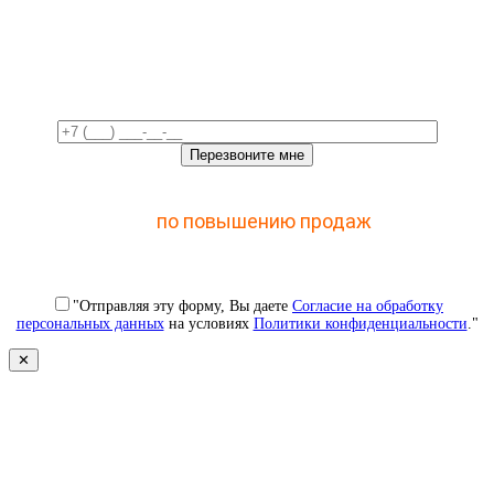
Свяжемся с вами в ближайшее
время!
Отправьте заявку и получите доступ к закрытому
мастер-классу
по повышению продаж
с помощью
CRM
"Отправляя эту форму, Вы даете
Согласие на обработку
персональных данных
на условиях
Политики конфиденциальности
."
✕
Свяжемся с вами в ближайшее
время!