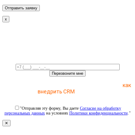
x
Свяжемся с вами в ближайшее
время!
Отправьте заявку и получите пошаговый план
как
внедрить CRM
с 1 раза
"Отправляя эту форму, Вы даете
Согласие на обработку
персональных данных
на условиях
Политики конфиденциальности
."
✕