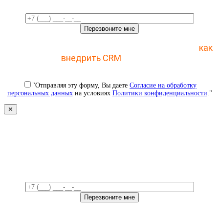
Отправьте заявку и получите пошаговый план
как
внедрить CRM
с 1 раза
"Отправляя эту форму, Вы даете
Согласие на обработку
персональных данных
на условиях
Политики конфиденциальности
."
✕
Свяжемся с вами в ближайшее
время!
Отправьте заявку и получите доступ к закрытому