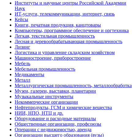
Институты и научные центры Российской Академии
Наук
ИТ-услуги, телекоммуникации, интернет, связь
Кейсы
Книги, печатная продукция, канцтовары
Компьютеры, программное обеспечение и оргтехника
Легкая, текстильная промышленность
Лесная и деревообрабатывающая промышленность
Лизинг
Логистика и управление складским хозяйством
Машиностроение, приборостроение
Мебель
Мебельная промышленность
Медикаменты
Металл
Металлургическая промышленность, металлообработка
Музеи, галереи, выставки, планетарии
Музыкальные инструменты
Некоммерческие организации
Нефтепродукты, ГСМ и химические вещества
НИИ, НПО, НТЦ и др.
Оборудование и расходные материалы
Общественные организации, профсоюзы
Операции с недвижимостью, аренда
Организации высшего образования (вузы)