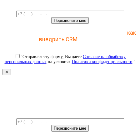
Отправьте заявку и получите пошаговый план
как
внедрить CRM
с 1 раза
"Отправляя эту форму, Вы даете
Согласие на обработку
персональных данных
на условиях
Политики конфиденциальности
."
✕
Свяжемся с вами в ближайшее
время!