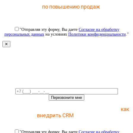
Отправьте заявку и получите доступ к закрытому
мастер-классу
по повышению продаж
с помощью
CRM
"Отправляя эту форму, Вы даете
Согласие на обработку
персональных данных
на условиях
Политики конфиденциальности
."
✕
Свяжемся с вами в ближайшее
время!
Отправьте заявку и получите пошаговый план
как
внедрить CRM
с 1 раза
"Отправляя эту форму, Вы даете
Согласие на обработку