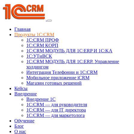
Главная
Продукты 1C:CRM
1С:CRM ПРОФ
1С:CRM КОРП
1С:CRM МОДУЛЬ ДЛЯ 1C:ERP И 1C:KA
1C:УТиВСК
1С:CRM МОДУЛЬ ДЛЯ 1C:ERP. Управление
холдингом
Интеграция Телефонии и 1C:CRM
Мобильное приложение iCRM
Магазин готовых решений
Кейсы
Внедрение
Внедрение 1C
1С:CRM — для руководителя
1С:CRM — для IT директора
1С:CRM — для маркетолога
Обучение
Блог
О нас