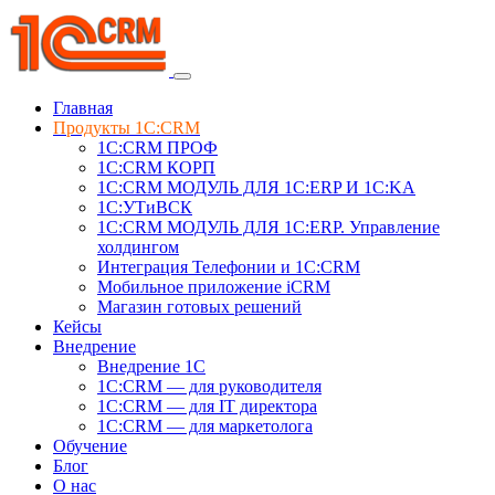
Главная
Продукты 1C:CRM
1С:CRM ПРОФ
1С:CRM КОРП
1С:CRM МОДУЛЬ ДЛЯ 1C:ERP И 1C:KA
1C:УТиВСК
1С:CRM МОДУЛЬ ДЛЯ 1C:ERP. Управление
холдингом
Интеграция Телефонии и 1C:CRM
Мобильное приложение iCRM
Магазин готовых решений
Кейсы
Внедрение
Внедрение 1C
1С:CRM — для руководителя
1С:CRM — для IT директора
1С:CRM — для маркетолога
Обучение
Блог
О нас