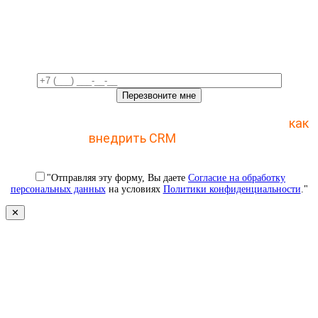
Свяжемся с вами в ближайшее
время!
Отправьте заявку и получите пошаговый план
как
внедрить CRM
с 1 раза
"Отправляя эту форму, Вы даете
Согласие на обработку
персональных данных
на условиях
Политики конфиденциальности
."
✕
Свяжемся с вами в ближайшее
время!