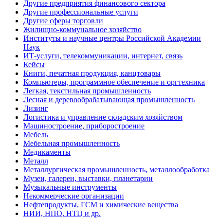
Другие предприятия финансового сектора
Другие профессиональные услуги
Другие сферы торговли
Жилищно-коммунальное хозяйство
Институты и научные центры Российской Академии
Наук
ИТ-услуги, телекоммуникации, интернет, связь
Кейсы
Книги, печатная продукция, канцтовары
Компьютеры, программное обеспечение и оргтехника
Легкая, текстильная промышленность
Лесная и деревообрабатывающая промышленность
Лизинг
Логистика и управление складским хозяйством
Машиностроение, приборостроение
Мебель
Мебельная промышленность
Медикаменты
Металл
Металлургическая промышленность, металлообработка
Музеи, галереи, выставки, планетарии
Музыкальные инструменты
Некоммерческие организации
Нефтепродукты, ГСМ и химические вещества
НИИ, НПО, НТЦ и др.