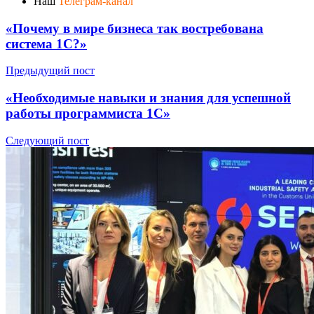
Наш
Телеграм-канал
«Почему в мире бизнеса так востребована
система 1С?»
Предыдущий пост
«Необходимые навыки и знания для успешной
работы программиста 1С»
Следующий пост