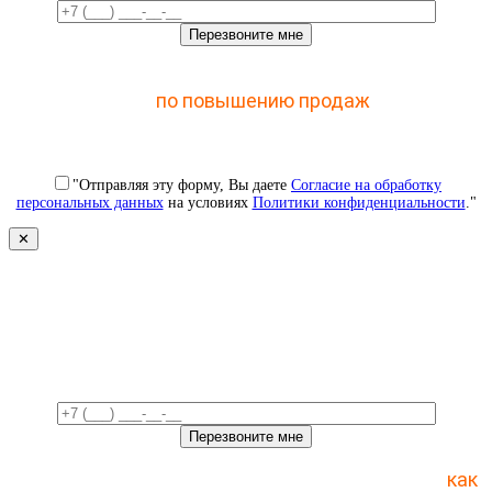
Отправьте заявку и получите доступ к закрытому
мастер-классу
по повышению продаж
с помощью
CRM
"Отправляя эту форму, Вы даете
Согласие на обработку
персональных данных
на условиях
Политики конфиденциальности
."
✕
Свяжемся с вами в ближайшее
время!
Отправьте заявку и получите пошаговый план
как