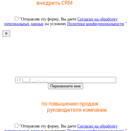
внедрить CRM
с 1 раза
"Отправляя эту форму, Вы даете
Согласие на обработку
персональных данных
на условиях
Политики конфиденциальности
."
✕
Свяжемся с вами в ближайшее
время!
Отправьте заявку и получите доступ к закрытому
мастер-классу
по повышению продаж
с помощью
CRM для
руководителя компании
"Отправляя эту форму, Вы даете
Согласие на обработку
персональных данных
на условиях
Политики конфиденциальности
."