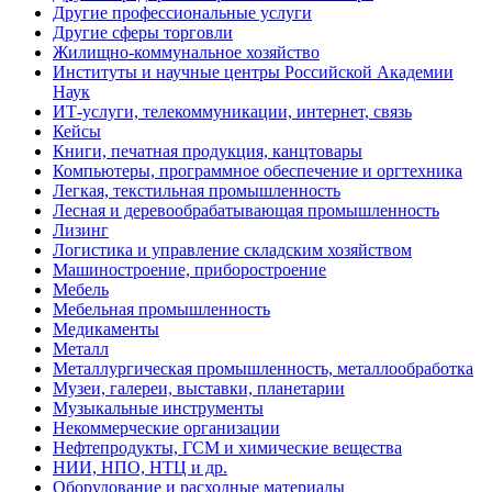
Другие профессиональные услуги
Другие сферы торговли
Жилищно-коммунальное хозяйство
Институты и научные центры Российской Академии
Наук
ИТ-услуги, телекоммуникации, интернет, связь
Кейсы
Книги, печатная продукция, канцтовары
Компьютеры, программное обеспечение и оргтехника
Легкая, текстильная промышленность
Лесная и деревообрабатывающая промышленность
Лизинг
Логистика и управление складским хозяйством
Машиностроение, приборостроение
Мебель
Мебельная промышленность
Медикаменты
Металл
Металлургическая промышленность, металлообработка
Музеи, галереи, выставки, планетарии
Музыкальные инструменты
Некоммерческие организации
Нефтепродукты, ГСМ и химические вещества
НИИ, НПО, НТЦ и др.
Оборудование и расходные материалы