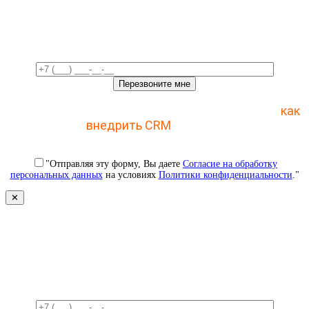
Свяжемся с вами в ближайшее
время!
Отправьте заявку и получите пошаговый план
как
внедрить CRM
с 1 раза
"Отправляя эту форму, Вы даете
Согласие на обработку
персональных данных
на условиях
Политики конфиденциальности
."
✕
Свяжемся с вами в ближайшее
время!