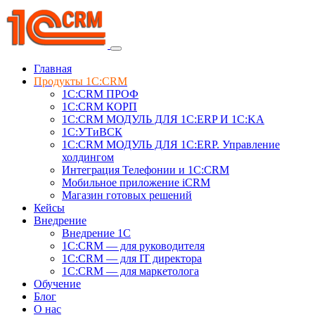
Главная
Продукты 1C:CRM
1С:CRM ПРОФ
1С:CRM КОРП
1С:CRM МОДУЛЬ ДЛЯ 1C:ERP И 1C:KA
1C:УТиВСК
1С:CRM МОДУЛЬ ДЛЯ 1C:ERP. Управление
холдингом
Интеграция Телефонии и 1C:CRM
Мобильное приложение iCRM
Магазин готовых решений
Кейсы
Внедрение
Внедрение 1C
1С:CRM — для руководителя
1С:CRM — для IT директора
1С:CRM — для маркетолога
Обучение
Блог
О нас