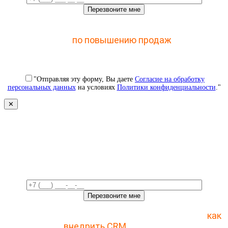
Отправьте заявку и получите доступ к закрытому
мастер-классу
по повышению продаж
с помощью
CRM
"Отправляя эту форму, Вы даете
Согласие на обработку
персональных данных
на условиях
Политики конфиденциальности
."
✕
Свяжемся с вами в ближайшее
время!
Отправьте заявку и получите пошаговый план
как
внедрить CRM
с 1 раза