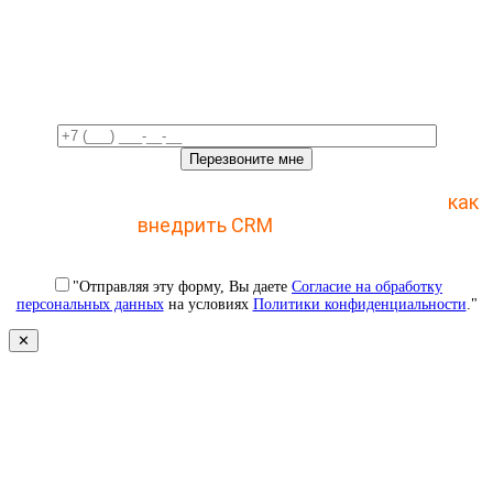
Свяжемся с вами в ближайшее
время!
Отправьте заявку и получите пошаговый план
как
внедрить CRM
с 1 раза
"Отправляя эту форму, Вы даете
Согласие на обработку
персональных данных
на условиях
Политики конфиденциальности
."
✕
Свяжемся с вами в ближайшее
время!