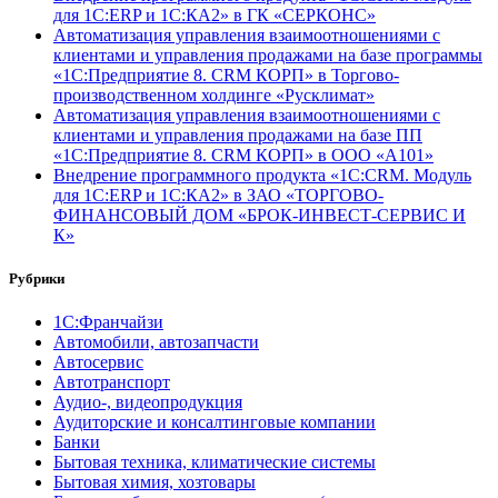
для 1С:ERP и 1С:КА2» в ГК «СЕРКОНС»
Автоматизация управления взаимоотношениями с
клиентами и управления продажами на базе программы
«1С:Предприятие 8. CRM КОРП» в Торгово-
производственном холдинге «Русклимат»
Автоматизация управления взаимоотношениями с
клиентами и управления продажами на базе ПП
«1С:Предприятие 8. CRM КОРП» в ООО «А101»
Внедрение программного продукта «1С:CRM. Модуль
для 1С:ERP и 1С:КА2» в ЗАО «ТОРГОВО-
ФИНАНСОВЫЙ ДОМ «БРОК-ИНВЕСТ-СЕРВИС И
К»
Рубрики
1С:Франчайзи
Автомобили, автозапчасти
Автосервис
Автотранспорт
Аудио-, видеопродукция
Аудиторские и консалтинговые компании
Банки
Бытовая техника, климатические системы
Бытовая химия, хозтовары