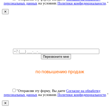
персональных данных
на условиях
Политики конфиденциальности
."
✕
Свяжемся с вами в ближайшее
время!
Отправьте заявку и получите доступ к закрытому
мастер-классу
по повышению продаж
с помощью
CRM
"Отправляя эту форму, Вы даете
Согласие на обработку
персональных данных
на условиях
Политики конфиденциальности
."
✕