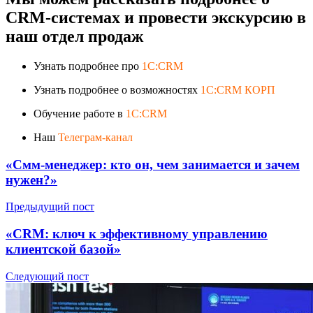
CRM-системах и провести экскурсию в
наш отдел продаж
Узнать подробнее про
1C:CRM
Узнать подробнее о возможностях
1C:CRM КОРП
Обучение работе в
1C:CRM
Наш
Телеграм-канал
«Смм-менеджер: кто он, чем занимается и зачем
нужен?»
Предыдущий пост
«CRM: ключ к эффективному управлению
клиентской базой»
Следующий пост