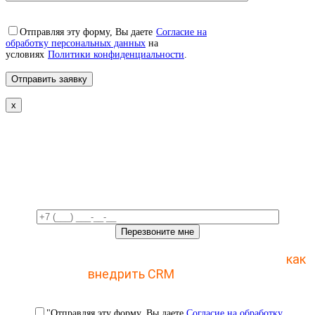
Отправляя эту форму, Вы даете
Согласие на
обработку персональных данных
на
условиях
Политики конфиденциальности
.
x
Свяжемся с вами в ближайшее
время!
Отправьте заявку и получите пошаговый план
как
внедрить CRM
с 1 раза
"Отправляя эту форму, Вы даете
Согласие на обработку