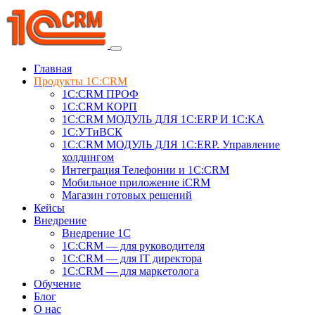
Главная
Продукты 1C:CRM
1С:CRM ПРОФ
1С:CRM КОРП
1С:CRM МОДУЛЬ ДЛЯ 1C:ERP И 1C:KA
1C:УТиВСК
1С:CRM МОДУЛЬ ДЛЯ 1C:ERP. Управление
холдингом
Интеграция Телефонии и 1C:CRM
Мобильное приложение iCRM
Магазин готовых решений
Кейсы
Внедрение
Внедрение 1C
1С:CRM — для руководителя
1С:CRM — для IT директора
1С:CRM — для маркетолога
Обучение
Блог
О нас