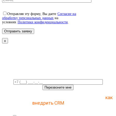
Отправляя эту форму, Вы даете
Согласие на
обработку персональных данных
на
условиях
Политики конфиденциальности
.
x
Свяжемся с вами в ближайшее
время!
Отправьте заявку и получите пошаговый план
как
внедрить CRM
с 1 раза