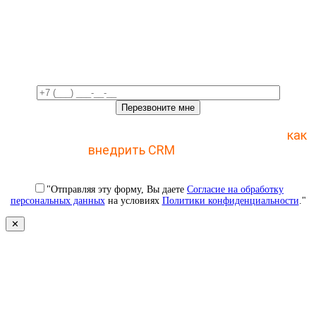
Свяжемся с вами в ближайшее
время!
Отправьте заявку и получите пошаговый план
как
внедрить CRM
с 1 раза
"Отправляя эту форму, Вы даете
Согласие на обработку
персональных данных
на условиях
Политики конфиденциальности
."
✕
Свяжемся с вами в ближайшее
время!