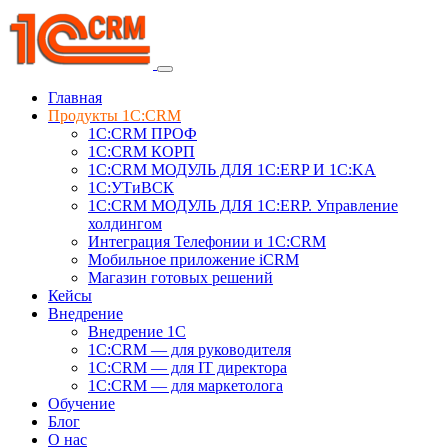
Главная
Продукты 1C:CRM
1С:CRM ПРОФ
1С:CRM КОРП
1С:CRM МОДУЛЬ ДЛЯ 1C:ERP И 1C:KA
1C:УТиВСК
1С:CRM МОДУЛЬ ДЛЯ 1C:ERP. Управление
холдингом
Интеграция Телефонии и 1C:CRM
Мобильное приложение iCRM
Магазин готовых решений
Кейсы
Внедрение
Внедрение 1C
1С:CRM — для руководителя
1С:CRM — для IT директора
1С:CRM — для маркетолога
Обучение
Блог
О нас