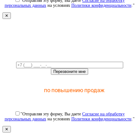
"Отправляя эту форму, Вы даете
Согласие на обработку
персональных данных
на условиях
Политики конфиденциальности
."
✕
Свяжемся с вами в ближайшее
время!
Отправьте заявку и получите доступ к закрытому
мастер-классу
по повышению продаж
с помощью
CRM
"Отправляя эту форму, Вы даете
Согласие на обработку
персональных данных
на условиях
Политики конфиденциальности
."
✕