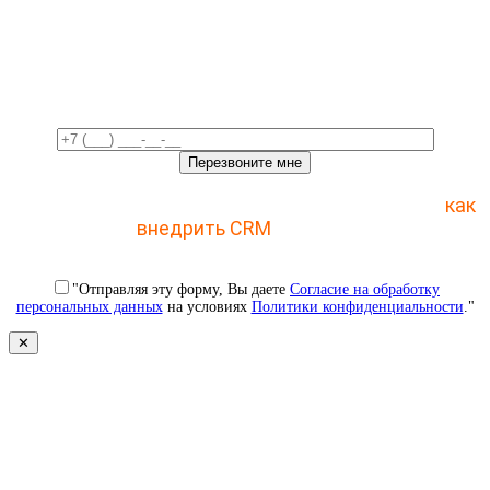
Свяжемся с вами в ближайшее
время!
Отправьте заявку и получите пошаговый план
как
внедрить CRM
с 1 раза
"Отправляя эту форму, Вы даете
Согласие на обработку
персональных данных
на условиях
Политики конфиденциальности
."
✕
Свяжемся с вами в ближайшее
время!