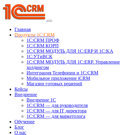
Главная
Продукты 1C:CRM
1С:CRM ПРОФ
1С:CRM КОРП
1С:CRM МОДУЛЬ ДЛЯ 1C:ERP И 1C:KA
1C:УТиВСК
1С:CRM МОДУЛЬ ДЛЯ 1C:ERP. Управление
холдингом
Интеграция Телефонии и 1C:CRM
Мобильное приложение iCRM
Магазин готовых решений
Кейсы
Внедрение
Внедрение 1C
1С:CRM — для руководителя
1С:CRM — для IT директора
1С:CRM — для маркетолога
Обучение
Блог
О нас