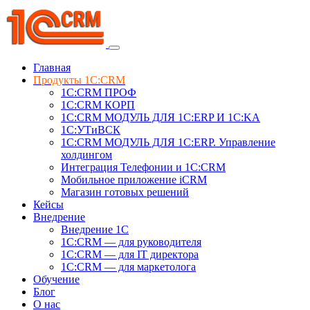
Главная
Продукты 1C:CRM
1С:CRM ПРОФ
1С:CRM КОРП
1С:CRM МОДУЛЬ ДЛЯ 1C:ERP И 1C:KA
1C:УТиВСК
1С:CRM МОДУЛЬ ДЛЯ 1C:ERP. Управление
холдингом
Интеграция Телефонии и 1C:CRM
Мобильное приложение iCRM
Магазин готовых решений
Кейсы
Внедрение
Внедрение 1C
1С:CRM — для руководителя
1С:CRM — для IT директора
1С:CRM — для маркетолога
Обучение
Блог
О нас