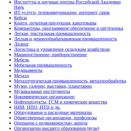
Институты и научные центры Российской Академии
Наук
ИТ-услуги, телекоммуникации, интернет, связь
Кейсы
Книги, печатная продукция, канцтовары
Компьютеры, программное обеспечение и оргтехника
Легкая, текстильная промышленность
Лесная и деревообрабатывающая промышленность
Лизинг
Логистика и управление складским хозяйством
Машиностроение, приборостроение
Мебель
Мебельная промышленность
Медикаменты
Металл
Металлургическая промышленность, металлообработка
Музеи, галереи, выставки, планетарии
Музыкальные инструменты
Некоммерческие организации
Нефтепродукты, ГСМ и химические вещества
НИИ, НПО, НТЦ и др.
Оборудование и расходные материалы
Общественные организации, профсоюзы
Операции с недвижимостью, аренда
Организации высшего образования (вузы)