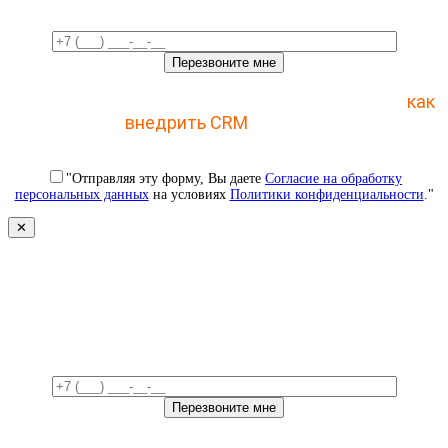
Отправьте заявку и получите пошаговый план
как
внедрить CRM
с 1 раза
"Отправляя эту форму, Вы даете
Согласие на обработку
персональных данных
на условиях
Политики конфиденциальности
."
✕
Свяжемся с вами в ближайшее
время!
Отправьте заявку и получите доступ к закрытому