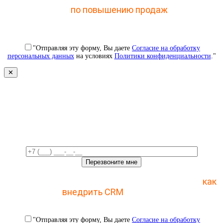
мастер-классу
по повышению продаж
с помощью
CRM
"Отправляя эту форму, Вы даете
Согласие на обработку
персональных данных
на условиях
Политики конфиденциальности
."
✕
Свяжемся с вами в ближайшее
время!
Отправьте заявку и получите пошаговый план
как
внедрить CRM
с 1 раза
"Отправляя эту форму, Вы даете
Согласие на обработку