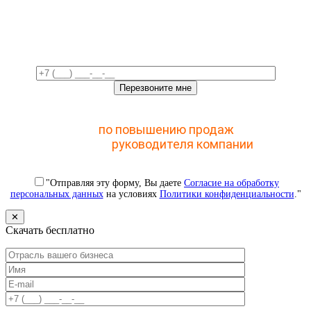
Свяжемся с вами в ближайшее
время!
Отправьте заявку и получите доступ к закрытому
мастер-классу
по повышению продаж
с помощью
CRM для
руководителя компании
"Отправляя эту форму, Вы даете
Согласие на обработку
персональных данных
на условиях
Политики конфиденциальности
."
✕
Скачать бесплатно