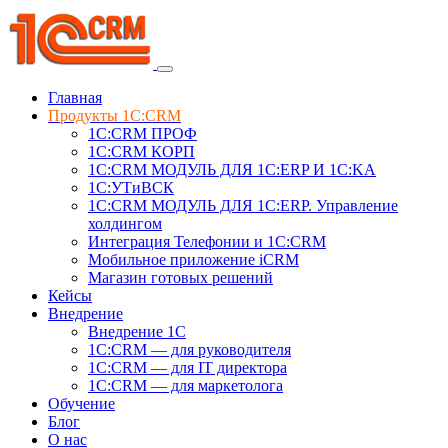
Главная
Продукты 1C:CRM
1С:CRM ПРОФ
1С:CRM КОРП
1С:CRM МОДУЛЬ ДЛЯ 1C:ERP И 1C:KA
1C:УТиВСК
1С:CRM МОДУЛЬ ДЛЯ 1C:ERP. Управление
холдингом
Интеграция Телефонии и 1C:CRM
Мобильное приложение iCRM
Магазин готовых решений
Кейсы
Внедрение
Внедрение 1C
1С:CRM — для руководителя
1С:CRM — для IT директора
1С:CRM — для маркетолога
Обучение
Блог
О нас