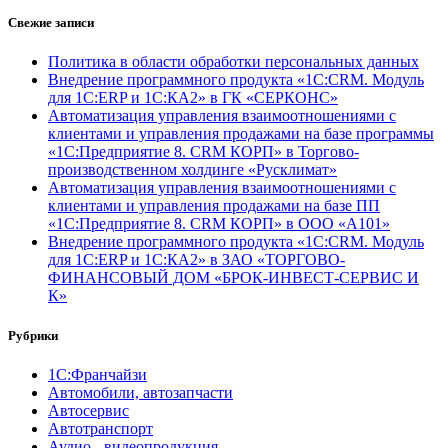
Свежие записи
Политика в области обработки персональных данных
Внедрение программного продукта «1С:CRM. Модуль
для 1С:ERP и 1С:КА2» в ГК «СЕРКОНС»
Автоматизация управления взаимоотношениями с
клиентами и управления продажами на базе программы
«1С:Предприятие 8. CRM КОРП» в Торгово-
производственном холдинге «Русклимат»
Автоматизация управления взаимоотношениями с
клиентами и управления продажами на базе ПП
«1С:Предприятие 8. CRM КОРП» в ООО «А101»
Внедрение программного продукта «1С:CRM. Модуль
для 1С:ERP и 1С:КА2» в ЗАО «ТОРГОВО-
ФИНАНСОВЫЙ ДОМ «БРОК-ИНВЕСТ-СЕРВИС И
К»
Рубрики
1С:Франчайзи
Автомобили, автозапчасти
Автосервис
Автотранспорт
Аудио-, видеопродукция