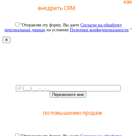
Отправьте заявку и получите пошаговый план
как
внедрить CRM
с 1 раза
"Отправляя эту форму, Вы даете
Согласие на обработку
персональных данных
на условиях
Политики конфиденциальности
."
✕
Свяжемся с вами в ближайшее
время!
Отправьте заявку и получите доступ к закрытому
мастер-классу
по повышению продаж
с помощью
CRM