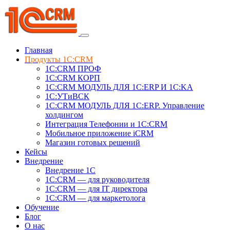
Главная
Продукты 1C:CRM
1С:CRM ПРОФ
1С:CRM КОРП
1С:CRM МОДУЛЬ ДЛЯ 1C:ERP И 1C:KA
1C:УТиВСК
1С:CRM МОДУЛЬ ДЛЯ 1C:ERP. Управление
холдингом
Интеграция Телефонии и 1C:CRM
Мобильное приложение iCRM
Магазин готовых решений
Кейсы
Внедрение
Внедрение 1C
1С:CRM — для руководителя
1С:CRM — для IT директора
1С:CRM — для маркетолога
Обучение
Блог
О нас