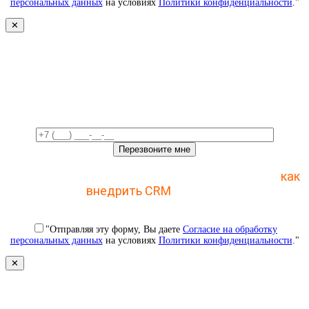
персональных данных
на условиях
Политики конфиденциальности
."
✕
Свяжемся с вами в ближайшее
время!
Отправьте заявку и получите пошаговый план
как
внедрить CRM
с 1 раза
"Отправляя эту форму, Вы даете
Согласие на обработку
персональных данных
на условиях
Политики конфиденциальности
."
✕
Свяжемся с вами в ближайшее