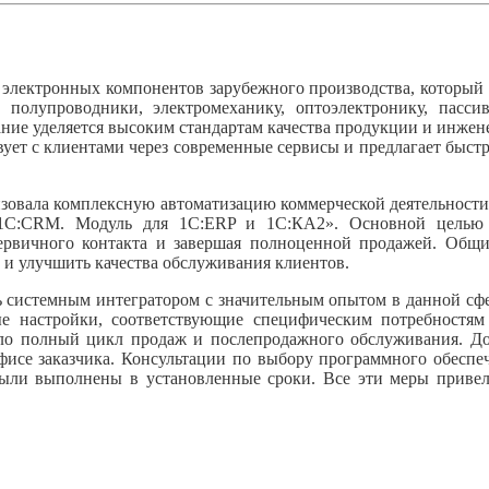
ронных компонентов зарубежного производства, который раб
 полупроводники, электромеханику, оптоэлектронику, пасс
ание уделяется высоким стандартам качества продукции и инже
вует с клиентами через современные сервисы и предлагает быстр
изовала комплексную автоматизацию коммерческой деятельности
1С:CRM. Модуль для 1С:ERP и 1С:КА2». Основной целью 
первичного контакта и завершая полноценной продажей. Общи
 и улучшить качества обслуживания клиентов.
системным интегратором с значительным опытом в данной сфе
ые настройки, соответствующие специфическим потребностя
о полный цикл продаж и послепродажного обслуживания. Доп
офисе заказчика. Консультации по выбору программного обеспе
 были выполнены в установленные сроки. Все эти меры прив