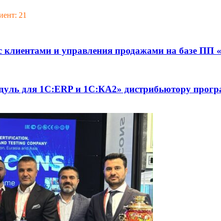
ент: 21
с клиентами и управления продажами на базе П
дуль для 1С:ERP и 1С:КА2» дистрибьютору про