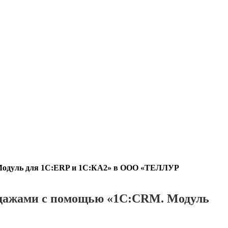
 Модуль для 1С:ERP и 1С:КА2» в ООО «ТЕЛЛУР
одажами с помощью «1С:CRM. Модуль