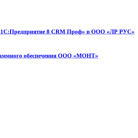
П «1С:Предприятие 8 CRM Проф» в ООО «ЛР РУС»
граммного обеспечения ООО «МОНТ»