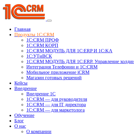
Главная
Продукты 1C:CRM
1С:CRM ПРОФ
1С:CRM КОРП
1С:CRM МОДУЛЬ ДЛЯ 1C:ERP И 1C:KA
1C:УТиВСК
1С:CRM МОДУЛЬ ДЛЯ 1C:ERP. Управление холди
Интеграция Телефонии и 1C:CRM
Мобильное приложение iCRM
Магазин готовых решений
Кейсы
Внедрение
Внедрение 1C
1С:CRM — для руководителя
1С:CRM — для IT директора
1С:CRM — для маркетолога
Обучение
Блог
О нас
О компании