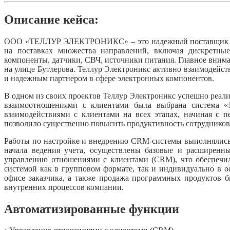
Описание кейса:
ООО «ТЕЛЛУР ЭЛЕКТРОНИКС» – это надежный поставщик элект
на поставках множества направлений, включая дискретные
компоненты, датчики, СВЧ, источники питания. Главное вним
на улице Бутлерова. Теллур Электроникс активно взаимодейст
и надежным партнером в сфере электронных компонентов.
В одном из своих проектов Теллур Электроникс успешно реал
взаимоотношениями с клиентами была выбрана система «
взаимодействиями с клиентами на всех этапах, начиная с 
позволило существенно повысить продуктивность сотрудников
Работы по настройке и внедрению CRM-системы выполнялись 
начала ведения учета, осуществлены базовые и расширенн
управлению отношениями с клиентами (CRM), что обеспечил
системой как в групповом формате, так и индивидуально в 
офисе заказчика, а также продажа программных продуктов
внутренних процессов компании.
Автоматизированные функции