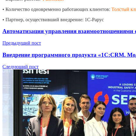
• Количество одновременно работающих клиентов:
Толстый кли
• Партнер, осуществивший внедрение: 1С-Рарус
Автоматизация управления взаимоотношениями 
Предыдущий пост
Внедрение программного продукта «1С:CRM. Мо
Следующий пост