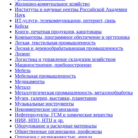
Жилищно-коммунальное хозяйство
Институты и научные центры Российской Академии
Наук
ИТ-услуги, телекоммуникации, интернет, связь
Кейсы
Книги, печатная продукция, канцтовары
Компьютеры, программное обеспечение и оргтехника
Легкая, текстильная промышленность
Лесная и деревообрабатывающая промышленность
Лизинг
Логистика и управление складским хозяйством
Машиностроение, приборостроение
Мебель
Мебельная промышленность
Медикаменты
Металл
Металлургическая промышленность, металлообработка
Музеи, галереи, выставки, планетарии
Музыкальные инструменты
Некоммерческие организации
Нефтепродукты, ГСМ и химические вещества
НИИ, НПО, НТЦ и др.
Оборудование и расходные материалы
Общественные организации, профсоюзы
Операции с недвижимостью, аренда