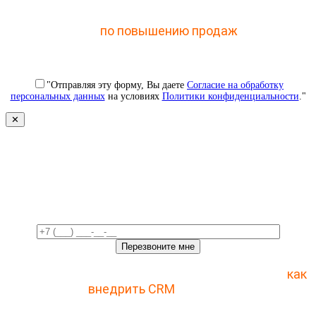
Отправьте заявку и получите доступ к закрытому
мастер-классу
по повышению продаж
с помощью
CRM
"Отправляя эту форму, Вы даете
Согласие на обработку
персональных данных
на условиях
Политики конфиденциальности
."
✕
Свяжемся с вами в ближайшее
время!
Отправьте заявку и получите пошаговый план
как
внедрить CRM
с 1 раза