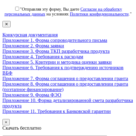
"Отправляя эту форму, Вы даете
Согласие на обработку
персональных данных
на условиях
Политики конфиденциальности
."
✕
Конкурсная документация
Приложение 1. Форма сопроводительного письма
Приложение 2. Форма заявки
Приложение 3. Форма ТКП разработчика продукта
Приложение 4. Требования к расходам
Приложение 5. Критерии и методика оценки заявки
Приложение 6. Требования к подтверждению источников
ВБФ
Приложение 7. Форма соглашения о предоставлении гранта
Приложение 8. Форма соглашения о предоставлении гранта
(поэтапное финансирование)
Приложение 9. Форма ФЭО
Приложение 10. Форма детализированной смета разработчика
продукта
Приложение 11. Требования к Банковской гарантии
×
Скачать бесплатно