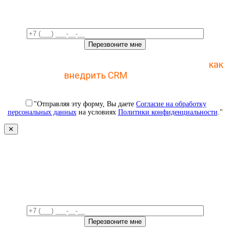
время!
Отправьте заявку и получите пошаговый план
как
внедрить CRM
с 1 раза
"Отправляя эту форму, Вы даете
Согласие на обработку
персональных данных
на условиях
Политики конфиденциальности
."
✕
Свяжемся с вами в ближайшее
время!