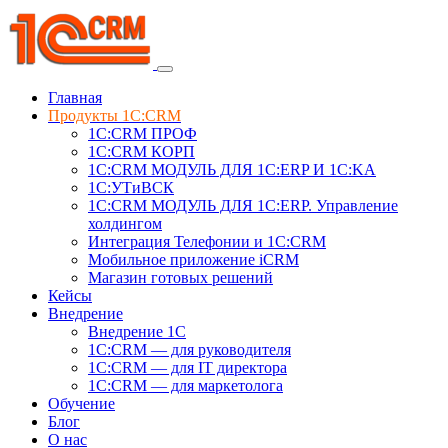
Главная
Продукты 1C:CRM
1С:CRM ПРОФ
1С:CRM КОРП
1С:CRM МОДУЛЬ ДЛЯ 1C:ERP И 1C:KA
1C:УТиВСК
1С:CRM МОДУЛЬ ДЛЯ 1C:ERP. Управление
холдингом
Интеграция Телефонии и 1C:CRM
Мобильное приложение iCRM
Магазин готовых решений
Кейсы
Внедрение
Внедрение 1C
1С:CRM — для руководителя
1С:CRM — для IT директора
1С:CRM — для маркетолога
Обучение
Блог
О нас