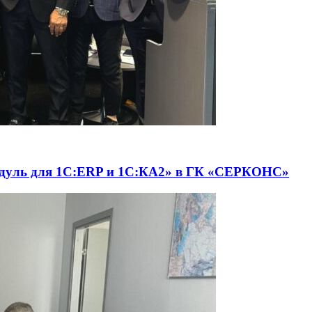
одуль для 1С:ERP и 1С:КА2» в ГК «СЕРКОНС»