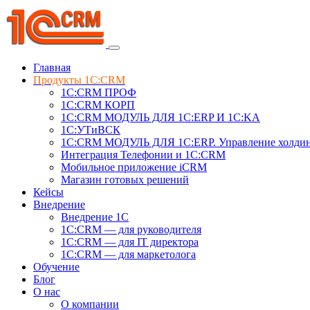
Главная
Продукты 1C:CRM
1С:CRM ПРОФ
1С:CRM КОРП
1С:CRM МОДУЛЬ ДЛЯ 1C:ERP И 1C:KA
1C:УТиВСК
1С:CRM МОДУЛЬ ДЛЯ 1C:ERP. Управление холди
Интеграция Телефонии и 1C:CRM
Мобильное приложение iCRM
Магазин готовых решений
Кейсы
Внедрение
Внедрение 1C
1С:CRM — для руководителя
1С:CRM — для IT директора
1С:CRM — для маркетолога
Обучение
Блог
О нас
О компании