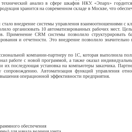
 и технический анализ в сфере шкафов НКУ. «Эпарх» гордитс
 продукция хранится на современном складе в Москве, что обес
 стало внедрение системы управления взаимоотношениями с кл
ило организовать 10 автоматизированных рабочих мест. Цель 
. Применение CRM системы позволило структурировать ба
рования и отчетности. Это внедрение позволило значительно 
ессиональной компании-партнеру по 1С, которая выполнила пол
л работе с новой программой, а также оказал индивидуальные
 и их последующая установка на компьютеры заказчика. Партне
у сопровождению. Автоматизация функций управления отн
повышения операционной эффективности предприятия.
граммного обеспечения
мы) для начала ведения учета