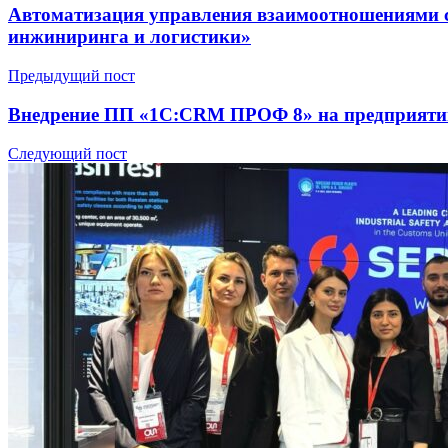
Автоматизация управления взаимоотношениями 
инжиниринга и логистики»
Предыдущий пост
Внедрение ПП «1С:CRM ПРОФ 8» на предприяти
Следующий пост