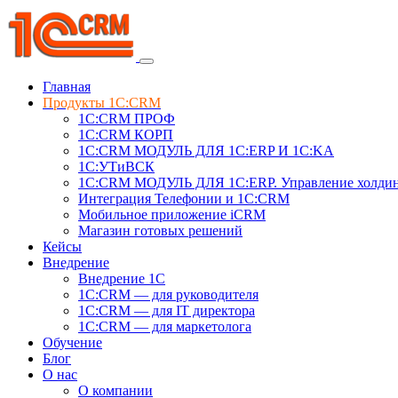
Главная
Продукты 1C:CRM
1С:CRM ПРОФ
1С:CRM КОРП
1С:CRM МОДУЛЬ ДЛЯ 1C:ERP И 1C:KA
1C:УТиВСК
1С:CRM МОДУЛЬ ДЛЯ 1C:ERP. Управление холди
Интеграция Телефонии и 1C:CRM
Мобильное приложение iCRM
Магазин готовых решений
Кейсы
Внедрение
Внедрение 1C
1С:CRM — для руководителя
1С:CRM — для IT директора
1С:CRM — для маркетолога
Обучение
Блог
О нас
О компании