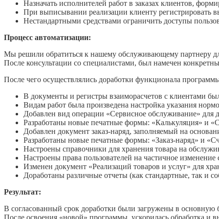
Назначать исполнителей работ в заказах клиентов, форми
При выписывании реализации клиенту регистрировать в
Нестандартными средствами ограничить доступы пользо
Процесс автоматизации:
Мы решили обратиться к нашему обслуживающему партнеру дл
После консультации со специалистами, был намечен конкретн
После чего осуществлялись доработки функционала программы
В документы и регистры взаиморасчетов с клиентами бы
Видам работ была произведена настройка указания нормо
Добавлен вид операции «Сервисное обслуживание» для 
Разработаны новые печатные формы: «Калькуляция» и 
Добавлен документ заказ-наряд, заполняемый на основа
Разработаны новые печатные формы: «Заказ-наряд» и «С
Настроены справочники для хранения товара на обслужи
Настроены права пользователей на частичное изменение
Изменен документ «Реализаций товаров и услуг» для хр
Доработаны различные отчеты (как стандартные, так и с
Результат:
В согласованный срок доработки были загружены в основную б
После освоения «новой» программы, ускорилась обработка и вы