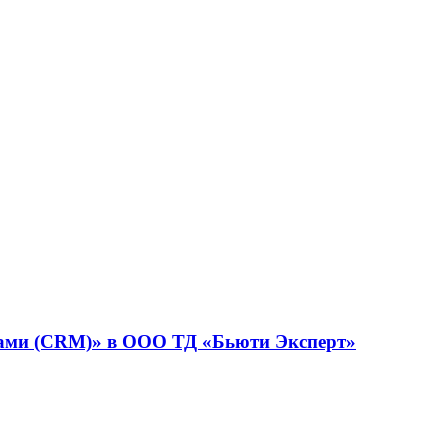
нтами (CRM)» в ООО ТД «Бьюти Эксперт»