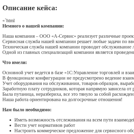
Описание кейса:
«`html
Немного о нашей компании:
Наша компания – ООО «А-Сервис» реализует различные прое
Сервисная служба нашей компании решает любые задачи по вв
Техническая служба нашей компании проводит обслуживание л
Одной из главных специализаций компании является проведен
Что имели:
Основной учет ведется в базе «1С:Управление торговлей и вз
В функционале конфигурации не предусмотрено ведение взаимо
Учет оборудования на обслуживании, товаров-образцов, выраб
Заработную плату сотрудников, которая напрямую зависела от 
Была путаница, неразбериха, все это тянуло за собой расхождени
Наша работа ориентирована на долгосрочные отношения!
Нам было необходимо:
Иметь возможность отслеживания на всем пути взаимодей
Вести учет нормативов работ
Настроить коммерческое предложение для сервисного о