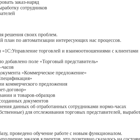
ровать заказ-наряд
ыработку сотрудников
вателей
я решения своих проблем.
ый план по автоматизации интересующих нас процессов.
 «1С:Управление торговлей и взаимоотношениями с клиентами 
ло добавлено поле «Торговый представитель»
-часов
документа «Коммерческое предложение»
«Спецификация»
нии коммерческого предложения
чет-договор»
вании и товаров-образцов
 созданных документов
анения данных об отработанных сотрудниками нормо-часах
обственные) для отслеживания торговых представителей, вырабо
азу, проведено обучение работе с новым функционалом.
полнение заказов клиентов, что позитивно сказалось на состоян