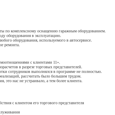
кты по комплексному оснащению гаражным оборудованием.
оду оборудования в эксплуатацию.
юбого оборудования, используемого в автосервисе.
ие ремонта.
аимоотношениями с клиентами 11».
расчетов в разрезе торговых представителей.
отки сотрудников выполнялся в программе не полностью.
реализаций, рассчитать было большим трудом.
я, это нас не устраивало, а тем более клиента.
ствия с клиентом его торгового представителя
бслуживания