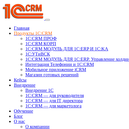
Главная
Продукты 1C:CRM
1С:CRM ПРОФ
1С:CRM КОРП
1С:CRM МОДУЛЬ ДЛЯ 1C:ERP И 1C:KA
1C:УТиВСК
1С:CRM МОДУЛЬ ДЛЯ 1C:ERP. Управление холди
Интеграция Телефонии и 1C:CRM
Мобильное приложение iCRM
Магазин готовых решений
Кейсы
Внедрение
Внедрение 1C
1С:CRM — для руководителя
1С:CRM — для IT директора
1С:CRM — для маркетолога
Обучение
Блог
О нас
О компании