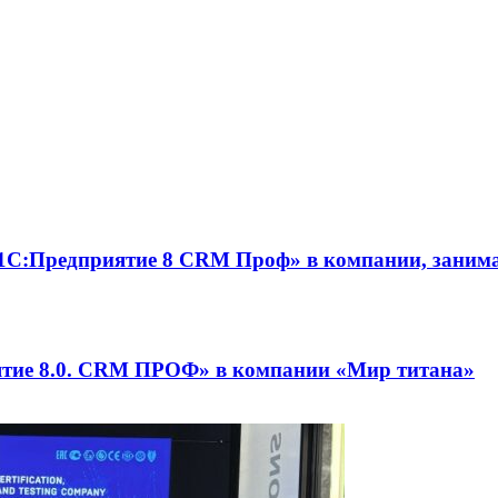
«1С:Предприятие 8 CRM Проф» в компании, заним
ятие 8.0. CRM ПРОФ» в компании «Мир титана»