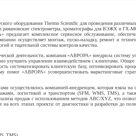
кого оборудования Thermo Scientific для проведения различных
и рамановские спектрометры, хроматографы для ВЭЖХ и ГХ-МС а
 предлагает комплексное сервисное обслуживание, обеспечи
пании осуществляет монтаж, пуско-наладку, ремонт и технич
огий и тщательной системы контроля качества.
ческой деятельности, компания «АВРОРА» внедрила систему у
ьно улучшить управление взаимодействием с клиентами. Общее к
сть систематизировать клиентскую базу, оптимизировать проце
тему помог «АВРОРА» усовершенствовать маркетинговые страт
ми осуществлялось компанией-внедренцем, которая взяла на с
дажами, логистикой и транспортом (SFM, WMS, TMS), а такж
нализа продаж с использованием методов ABC/XYZ, что позволи
на всех этапах проекта: от диагностики и разработки до пол
MS, TMS)