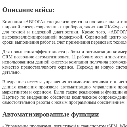
Описание кейса:
Компания «АВРОРА» специализируется на поставке аналитичес
широкий спектр современных приборов, таких как ИК-Фурье 
для точной и надежной диагностики. Кроме того, «АВРОРА»
высококвалифицированной поддержкой. Сервисный центр ком
сроки выполнения работ за счет применения передовых технол
Для повышения эффективности работы и оптимизации коммер
CRM позволило автоматизировать 11 рабочих мест и значител
использованием данной системы компания получила возможно
качество предоставляемого сервиса. Переход на новую сис
детально.
Внедрение системы управления взаимоотношениями с клиента
данная компания произвела автоматизацию управления про
маркетингом и сервисом. Были также реализованы функции а
Партнер по внедрению обеспечил комплексное сопровождение 
самостоятельной работы с новым программным обеспечением.
Автоматизированные функции
• Управление продажами, логистикой и транспортом (SFM, W