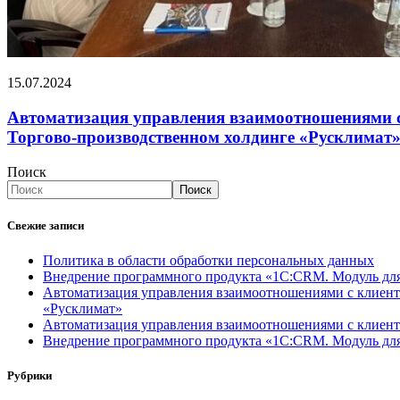
15.07.2024
Автоматизация управления взаимоотношениями 
Торгово-производственном холдинге «Русклимат
Поиск
Поиск
Свежие записи
Политика в области обработки персональных данных
Внедрение программного продукта «1С:CRM. Модуль д
Автоматизация управления взаимоотношениями с клиент
«Русклимат»
Автоматизация управления взаимоотношениями с клиен
Внедрение программного продукта «1С:CRM. Моду
Рубрики