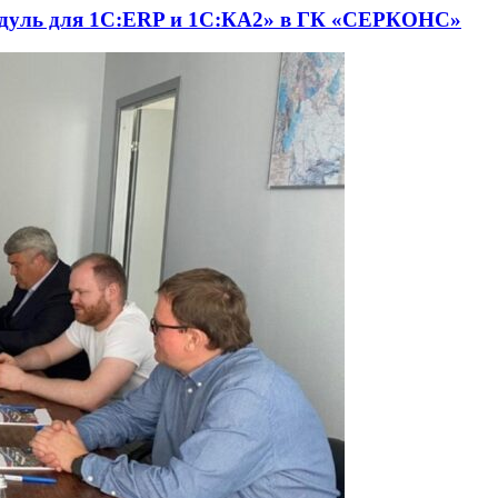
одуль для 1С:ERP и 1С:КА2» в ГК «СЕРКОНС»