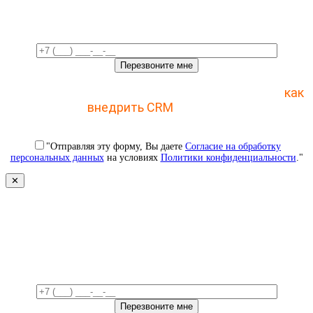
время!
Отправьте заявку и получите пошаговый план
как
внедрить CRM
с 1 раза
"Отправляя эту форму, Вы даете
Согласие на обработку
персональных данных
на условиях
Политики конфиденциальности
."
✕
Свяжемся с вами в ближайшее
время!