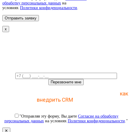
обработку персональных данных
на
условиях
Политики конфиденциальности
.
x
Свяжемся с вами в ближайшее
время!
Отправьте заявку и получите пошаговый план
как
внедрить CRM
с 1 раза
"Отправляя эту форму, Вы даете
Согласие на обработку
персональных данных
на условиях
Политики конфиденциальности
."
✕