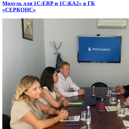
Модуль для 1С:ERP и 1С:КА2» в ГК
«СЕРКОНС»