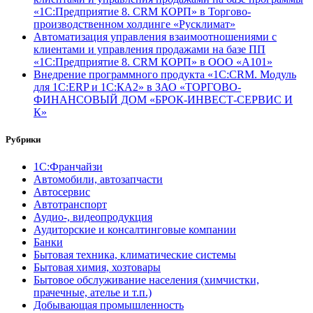
«1С:Предприятие 8. CRM КОРП» в Торгово-
производственном холдинге «Русклимат»
Автоматизация управления взаимоотношениями с
клиентами и управления продажами на базе ПП
«1С:Предприятие 8. CRM КОРП» в ООО «А101»
Внедрение программного продукта «1С:CRM. Модуль
для 1С:ERP и 1С:КА2» в ЗАО «ТОРГОВО-
ФИНАНСОВЫЙ ДОМ «БРОК-ИНВЕСТ-СЕРВИС И
К»
Рубрики
1С:Франчайзи
Автомобили, автозапчасти
Автосервис
Автотранспорт
Аудио-, видеопродукция
Аудиторские и консалтинговые компании
Банки
Бытовая техника, климатические системы
Бытовая химия, хозтовары
Бытовое обслуживание населения (химчистки,
прачечные, ателье и т.п.)
Добывающая промышленность