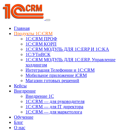
Главная
Продукты 1C:CRM
1С:CRM ПРОФ
1С:CRM КОРП
1С:CRM МОДУЛЬ ДЛЯ 1C:ERP И 1C:KA
1C:УТиВСК
1С:CRM МОДУЛЬ ДЛЯ 1C:ERP. Управление
холдингом
Интеграция Телефонии и 1C:CRM
Мобильное приложение iCRM
Магазин готовых решений
Кейсы
Внедрение
Внедрение 1C
1С:CRM — для руководителя
1С:CRM — для IT директора
1С:CRM — для маркетолога
Обучение
Блог
О нас