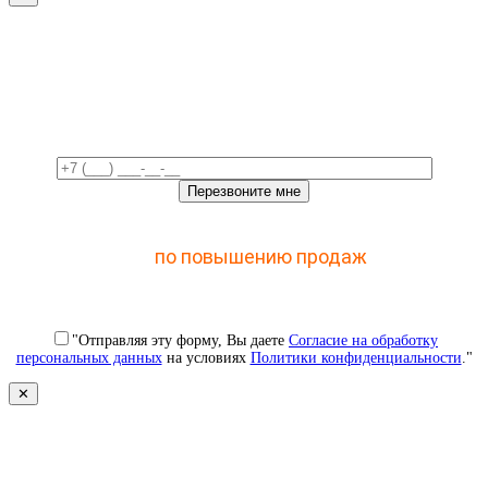
Свяжемся с вами в ближайшее
время!
Отправьте заявку и получите доступ к закрытому
мастер-классу
по повышению продаж
с помощью
CRM
"Отправляя эту форму, Вы даете
Согласие на обработку
персональных данных
на условиях
Политики конфиденциальности
."
✕
Свяжемся с вами в ближайшее