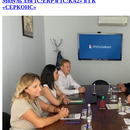
Модуль для 1С:ERP и 1С:КА2» в ГК
«СЕРКОНС»