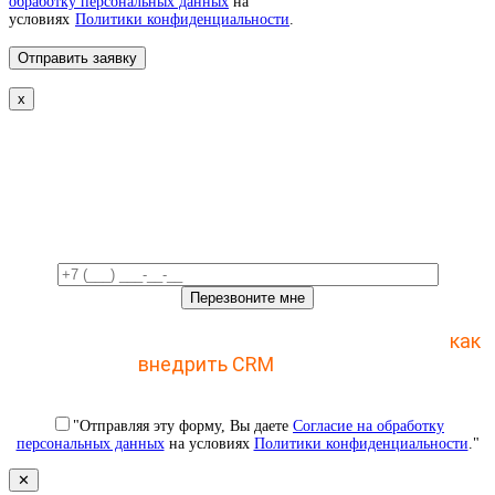
обработку персональных данных
на
условиях
Политики конфиденциальности
.
x
Свяжемся с вами в ближайшее
время!
Отправьте заявку и получите пошаговый план
как
внедрить CRM
с 1 раза
"Отправляя эту форму, Вы даете
Согласие на обработку
персональных данных
на условиях
Политики конфиденциальности
."
✕