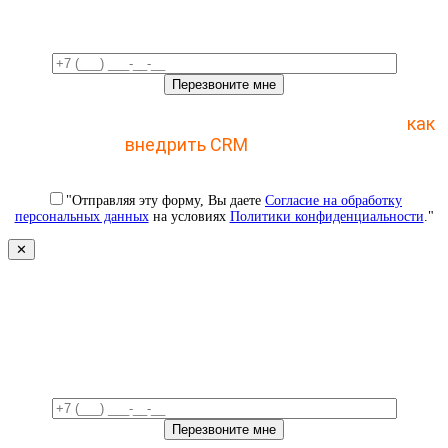
время!
Отправьте заявку и получите пошаговый план
как
внедрить CRM
с 1 раза
"Отправляя эту форму, Вы даете
Согласие на обработку
персональных данных
на условиях
Политики конфиденциальности
."
✕
Свяжемся с вами в ближайшее
время!