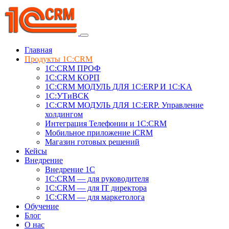
Главная
Продукты 1C:CRM
1С:CRM ПРОФ
1С:CRM КОРП
1С:CRM МОДУЛЬ ДЛЯ 1C:ERP И 1C:KA
1C:УТиВСК
1С:CRM МОДУЛЬ ДЛЯ 1C:ERP. Управление
холдингом
Интеграция Телефонии и 1C:CRM
Мобильное приложение iCRM
Магазин готовых решений
Кейсы
Внедрение
Внедрение 1C
1С:CRM — для руководителя
1С:CRM — для IT директора
1С:CRM — для маркетолога
Обучение
Блог
О нас