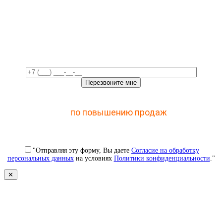
Свяжемся с вами в ближайшее
время!
Отправьте заявку и получите доступ к закрытому
мастер-классу
по повышению продаж
с помощью
CRM
"Отправляя эту форму, Вы даете
Согласие на обработку
персональных данных
на условиях
Политики конфиденциальности
."
✕
Свяжемся с вами в ближайшее