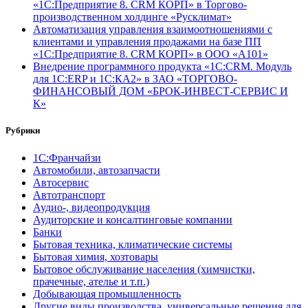
«1С:Предприятие 8. CRM КОРП» в Торгово-
производственном холдинге «Русклимат»
Автоматизация управления взаимоотношениями с
клиентами и управления продажами на базе ПП
«1С:Предприятие 8. CRM КОРП» в ООО «А101»
Внедрение программного продукта «1С:CRM. Модуль
для 1С:ERP и 1С:КА2» в ЗАО «ТОРГОВО-
ФИНАНСОВЫЙ ДОМ «БРОК-ИНВЕСТ-СЕРВИС И
К»
Рубрики
1С:Франчайзи
Автомобили, автозапчасти
Автосервис
Автотранспорт
Аудио-, видеопродукция
Аудиторские и консалтинговые компании
Банки
Бытовая техника, климатические системы
Бытовая химия, хозтовары
Бытовое обслуживание населения (химчистки,
прачечные, ателье и т.п.)
Добывающая промышленность
Другие виды производства, универсальные решения для