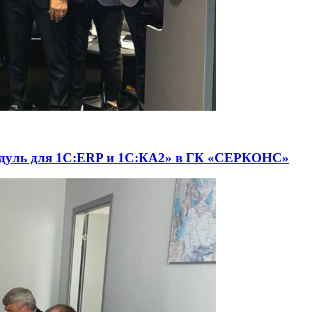
одуль для 1С:ERP и 1С:КА2» в ГК «СЕРКОНС»