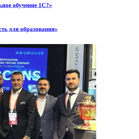
ьное обучение 1С?»
сть для образования»