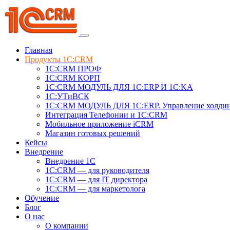
Главная
Продукты 1C:CRM
1С:CRM ПРОФ
1С:CRM КОРП
1С:CRM МОДУЛЬ ДЛЯ 1C:ERP И 1C:KA
1C:УТиВСК
1С:CRM МОДУЛЬ ДЛЯ 1C:ERP. Управление холди
Интеграция Телефонии и 1C:CRM
Мобильное приложение iCRM
Магазин готовых решений
Кейсы
Внедрение
Внедрение 1C
1С:CRM — для руководителя
1С:CRM — для IT директора
1С:CRM — для маркетолога
Обучение
Блог
О нас
О компании