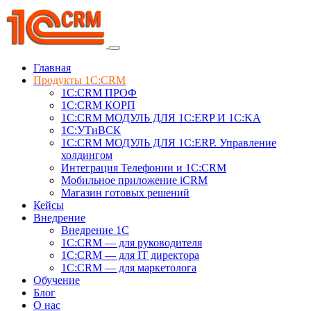
Главная
Продукты 1C:CRM
1С:CRM ПРОФ
1С:CRM КОРП
1С:CRM МОДУЛЬ ДЛЯ 1C:ERP И 1C:KA
1C:УТиВСК
1С:CRM МОДУЛЬ ДЛЯ 1C:ERP. Управление
холдингом
Интеграция Телефонии и 1C:CRM
Мобильное приложение iCRM
Магазин готовых решений
Кейсы
Внедрение
Внедрение 1C
1С:CRM — для руководителя
1С:CRM — для IT директора
1С:CRM — для маркетолога
Обучение
Блог
О нас