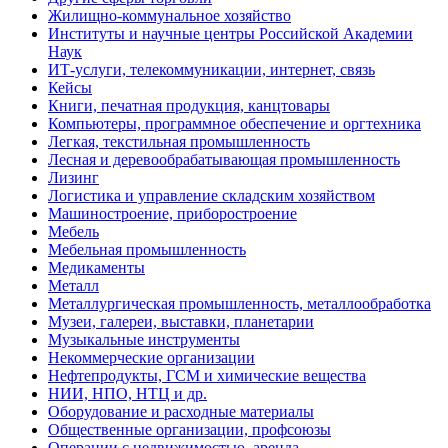
Жилищно-коммунальное хозяйство
Институты и научные центры Российской Академии
Наук
ИТ-услуги, телекоммуникации, интернет, связь
Кейсы
Книги, печатная продукция, канцтовары
Компьютеры, программное обеспечение и оргтехника
Легкая, текстильная промышленность
Лесная и деревообрабатывающая промышленность
Лизинг
Логистика и управление складским хозяйством
Машиностроение, приборостроение
Мебель
Мебельная промышленность
Медикаменты
Металл
Металлургическая промышленность, металлообработка
Музеи, галереи, выставки, планетарии
Музыкальные инструменты
Некоммерческие организации
Нефтепродукты, ГСМ и химические вещества
НИИ, НПО, НТЦ и др.
Оборудование и расходные материалы
Общественные организации, профсоюзы
Операции с недвижимостью, аренда