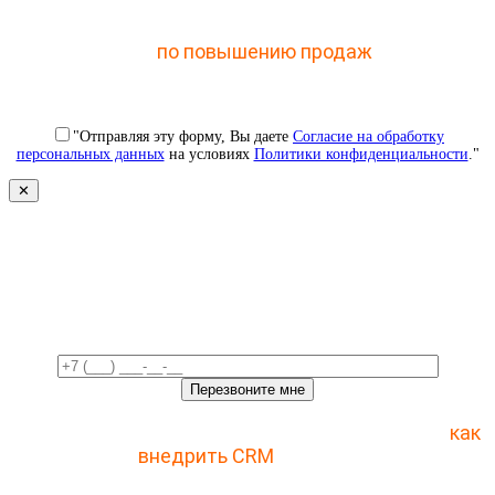
Отправьте заявку и получите доступ к закрытому
мастер-классу
по повышению продаж
с помощью
CRM
"Отправляя эту форму, Вы даете
Согласие на обработку
персональных данных
на условиях
Политики конфиденциальности
."
✕
Свяжемся с вами в ближайшее
время!
Отправьте заявку и получите пошаговый план
как
внедрить CRM
с 1 раза