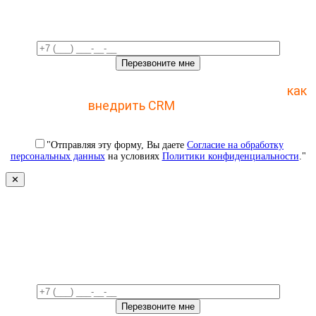
время!
Отправьте заявку и получите пошаговый план
как
внедрить CRM
с 1 раза
"Отправляя эту форму, Вы даете
Согласие на обработку
персональных данных
на условиях
Политики конфиденциальности
."
✕
Свяжемся с вами в ближайшее
время!