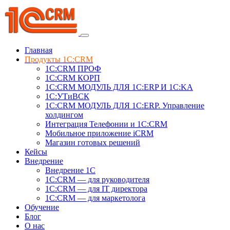
Главная
Продукты 1C:CRM
1С:CRM ПРОФ
1С:CRM КОРП
1С:CRM МОДУЛЬ ДЛЯ 1C:ERP И 1C:KA
1C:УТиВСК
1С:CRM МОДУЛЬ ДЛЯ 1C:ERP. Управление
холдингом
Интеграция Телефонии и 1C:CRM
Мобильное приложение iCRM
Магазин готовых решений
Кейсы
Внедрение
Внедрение 1C
1С:CRM — для руководителя
1С:CRM — для IT директора
1С:CRM — для маркетолога
Обучение
Блог
О нас