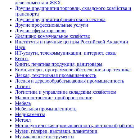
девелопмента и ЖКХ
Другие предприятия торговли, складского хозяйства и
транспорта
Другие предприятия финансового сектора
Другие профессиональные услуги
Другие сферы торговли
Жилищно-коммунальное хозяйство
Институты и научные центры Российской Академии
Наук
ИТ-услуги, телекоммуникации, интернет, связь
Кейсы
Книги, печатная продукция, канцтовары
Компьютеры, программное обеспечение и оргтехника
Легкая, текстильная промышленность
Лесная и деревообрабатывающая промышленность
Лизинг
Логистика и управление складским хозяйством
Машиностроение, приборостроение
Мебель
Мебельная промышленность
Медикаменты
Металл
Металлургическая промышленность, металлообработка
Музеи, галереи, выставки, планетарии
Музыкальные инструменты