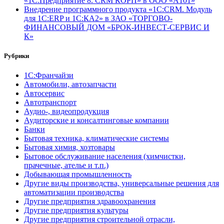
«1С:Предприятие 8. CRM КОРП» в ООО «А101»
Внедрение программного продукта «1С:CRM. Модуль
для 1С:ERP и 1С:КА2» в ЗАО «ТОРГОВО-
ФИНАНСОВЫЙ ДОМ «БРОК-ИНВЕСТ-СЕРВИС И
К»
Рубрики
1С:Франчайзи
Автомобили, автозапчасти
Автосервис
Автотранспорт
Аудио-, видеопродукция
Аудиторские и консалтинговые компании
Банки
Бытовая техника, климатические системы
Бытовая химия, хозтовары
Бытовое обслуживание населения (химчистки,
прачечные, ателье и т.п.)
Добывающая промышленность
Другие виды производства, универсальные решения для
автоматизации производства
Другие предприятия здравоохранения
Другие предприятия культуры
Другие предприятия строительной отрасли,