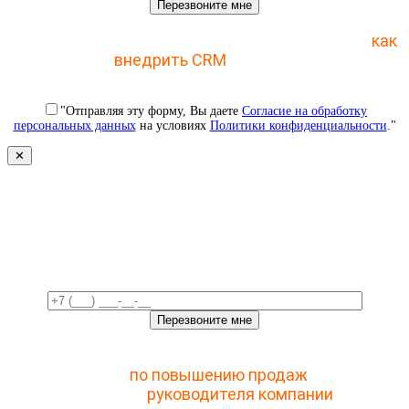
Отправьте заявку и получите пошаговый план
как
внедрить CRM
с 1 раза
"Отправляя эту форму, Вы даете
Согласие на обработку
персональных данных
на условиях
Политики конфиденциальности
."
✕
Свяжемся с вами в ближайшее
время!
Отправьте заявку и получите доступ к закрытому
мастер-классу
по повышению продаж
с помощью
CRM для
руководителя компании