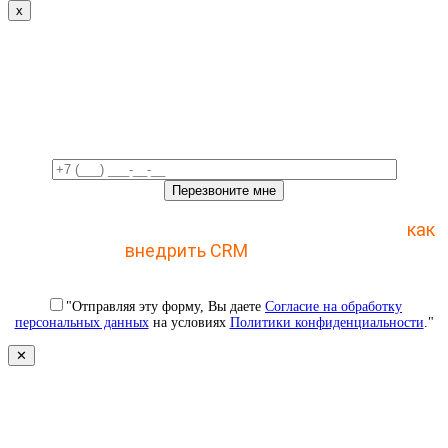
x
Свяжемся с вами в ближайшее
время!
Отправьте заявку и получите пошаговый план
как
внедрить CRM
с 1 раза
"Отправляя эту форму, Вы даете
Согласие на обработку
персональных данных
на условиях
Политики конфиденциальности
."
✕
Свяжемся с вами в ближайшее