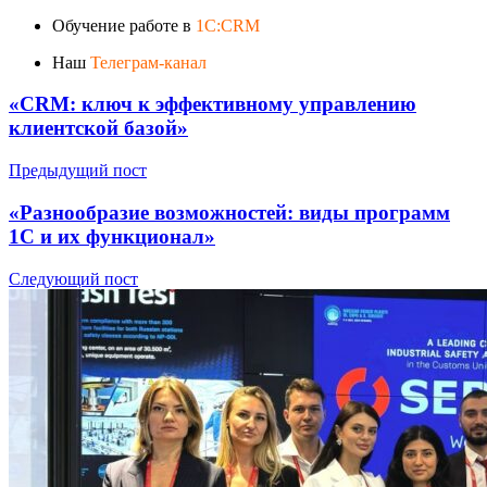
Обучение работе в
1C:CRM
Наш
Телеграм-канал
«CRM: ключ к эффективному управлению
клиентской базой»
Предыдущий пост
«Разнообразие возможностей: виды программ
1С и их функционал»
Следующий пост