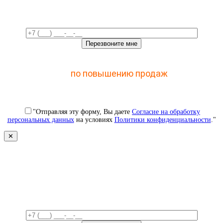
время!
Отправьте заявку и получите доступ к закрытому
мастер-классу
по повышению продаж
с помощью
CRM
"Отправляя эту форму, Вы даете
Согласие на обработку
персональных данных
на условиях
Политики конфиденциальности
."
✕
Свяжемся с вами в ближайшее
время!