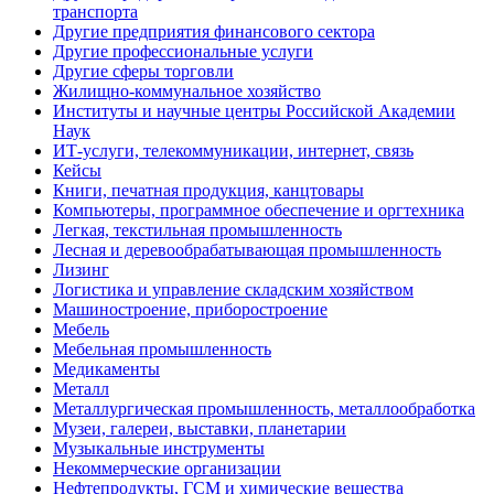
транспорта
Другие предприятия финансового сектора
Другие профессиональные услуги
Другие сферы торговли
Жилищно-коммунальное хозяйство
Институты и научные центры Российской Академии
Наук
ИТ-услуги, телекоммуникации, интернет, связь
Кейсы
Книги, печатная продукция, канцтовары
Компьютеры, программное обеспечение и оргтехника
Легкая, текстильная промышленность
Лесная и деревообрабатывающая промышленность
Лизинг
Логистика и управление складским хозяйством
Машиностроение, приборостроение
Мебель
Мебельная промышленность
Медикаменты
Металл
Металлургическая промышленность, металлообработка
Музеи, галереи, выставки, планетарии
Музыкальные инструменты
Некоммерческие организации
Нефтепродукты, ГСМ и химические вещества