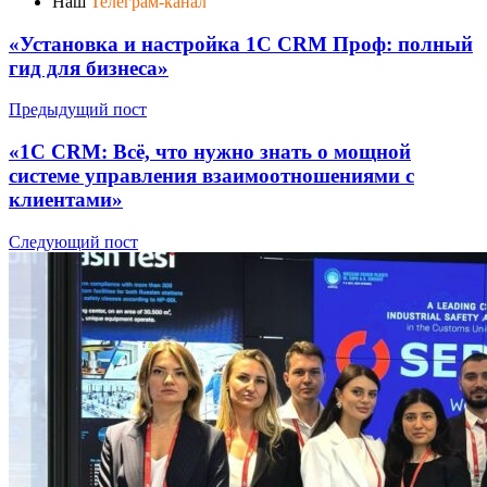
Наш
Телеграм-канал
«Установка и настройка 1С CRM Проф: полный
гид для бизнеса»
Предыдущий пост
«1С CRM: Всё, что нужно знать о мощной
системе управления взаимоотношениями с
клиентами»
Следующий пост