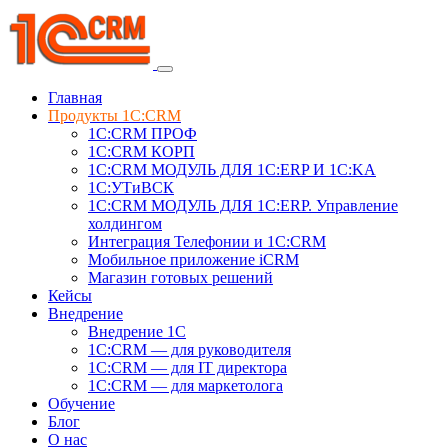
Главная
Продукты 1C:CRM
1С:CRM ПРОФ
1С:CRM КОРП
1С:CRM МОДУЛЬ ДЛЯ 1C:ERP И 1C:KA
1C:УТиВСК
1С:CRM МОДУЛЬ ДЛЯ 1C:ERP. Управление
холдингом
Интеграция Телефонии и 1C:CRM
Мобильное приложение iCRM
Магазин готовых решений
Кейсы
Внедрение
Внедрение 1C
1С:CRM — для руководителя
1С:CRM — для IT директора
1С:CRM — для маркетолога
Обучение
Блог
О нас