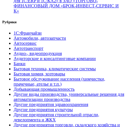
для 1С:ERP и 1С:КА2» в ЗАО «ТОРГОВО-
ФИНАНСОВЫЙ ДОМ «БРОК-ИНВЕСТ-СЕРВИС И
К»
Рубрики
1С:Франчайзи
Автомобили, автозапчасти
Автосервис
Автотранспорт
Аудио-, видеопродукция
Аудиторские и консалтинговые компании
Банки
Бытовая техника, климатические системы
Бытовая химия, хозтовары
Бытовое обслуживание населения (химчистки,
прачечные, ателье и т.п.)
Добывающая промышленность
Другие виды производства, универсальные решения для
автоматизации производства
Другие предприятия здравоохранения
Другие предприятия культуры
Другие предприятия строительной отрасли,
девелопмента и ЖКХ
Другие предприятия торговли, складского хозяйства и