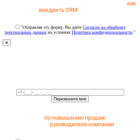
Отправьте заявку и получите пошаговый план
как
внедрить CRM
с 1 раза
"Отправляя эту форму, Вы даете
Согласие на обработку
персональных данных
на условиях
Политики конфиденциальности
."
✕
Свяжемся с вами в ближайшее
время!
Отправьте заявку и получите доступ к закрытому
мастер-классу
по повышению продаж
с помощью
CRM для
руководителя компании