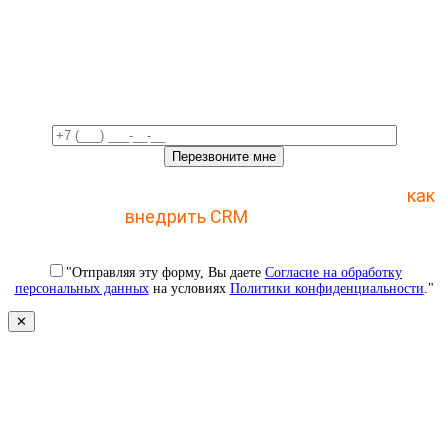
Свяжемся с вами в ближайшее
время!
Отправьте заявку и получите пошаговый план
как
внедрить CRM
с 1 раза
"Отправляя эту форму, Вы даете
Согласие на обработку
персональных данных
на условиях
Политики конфиденциальности
."
✕
Свяжемся с вами в ближайшее
время!