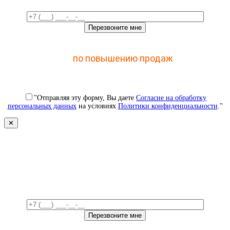
Отправьте заявку и получите доступ к закрытому
мастер-классу
по повышению продаж
с помощью
CRM
"Отправляя эту форму, Вы даете
Согласие на обработку
персональных данных
на условиях
Политики конфиденциальности
."
✕
Свяжемся с вами в ближайшее
время!