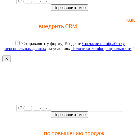
Отправьте заявку и получите пошаговый план
как
внедрить CRM
с 1 раза
"Отправляя эту форму, Вы даете
Согласие на обработку
персональных данных
на условиях
Политики конфиденциальности
."
✕
Свяжемся с вами в ближайшее
время!
Отправьте заявку и получите доступ к закрытому
мастер-классу
по повышению продаж
с помощью