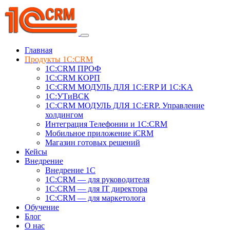
Главная
Продукты 1C:CRM
1С:CRM ПРОФ
1С:CRM КОРП
1С:CRM МОДУЛЬ ДЛЯ 1C:ERP И 1C:KA
1C:УТиВСК
1С:CRM МОДУЛЬ ДЛЯ 1C:ERP. Управление
холдингом
Интеграция Телефонии и 1C:CRM
Мобильное приложение iCRM
Магазин готовых решений
Кейсы
Внедрение
Внедрение 1C
1С:CRM — для руководителя
1С:CRM — для IT директора
1С:CRM — для маркетолога
Обучение
Блог
О нас