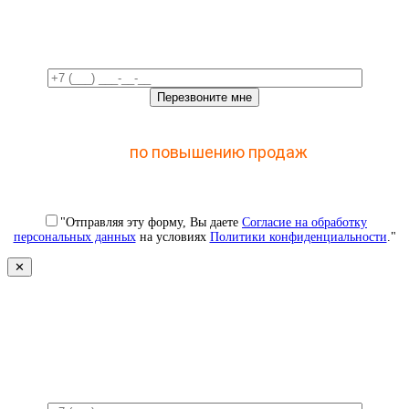
время!
Отправьте заявку и получите доступ к закрытому
мастер-классу
по повышению продаж
с помощью
CRM
"Отправляя эту форму, Вы даете
Согласие на обработку
персональных данных
на условиях
Политики конфиденциальности
."
✕
Свяжемся с вами в ближайшее
время!