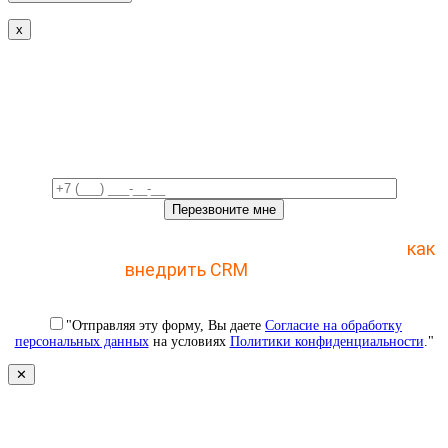
x
Свяжемся с вами в ближайшее
время!
Отправьте заявку и получите пошаговый план
как
внедрить CRM
с 1 раза
"Отправляя эту форму, Вы даете
Согласие на обработку
персональных данных
на условиях
Политики конфиденциальности
."
✕
Свяжемся с вами в ближайшее