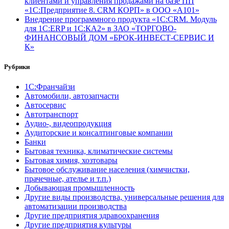
клиентами и управления продажами на базе ПП
«1С:Предприятие 8. CRM КОРП» в ООО «А101»
Внедрение программного продукта «1С:CRM. Модуль
для 1С:ERP и 1С:КА2» в ЗАО «ТОРГОВО-
ФИНАНСОВЫЙ ДОМ «БРОК-ИНВЕСТ-СЕРВИС И
К»
Рубрики
1С:Франчайзи
Автомобили, автозапчасти
Автосервис
Автотранспорт
Аудио-, видеопродукция
Аудиторские и консалтинговые компании
Банки
Бытовая техника, климатические системы
Бытовая химия, хозтовары
Бытовое обслуживание населения (химчистки,
прачечные, ателье и т.п.)
Добывающая промышленность
Другие виды производства, универсальные решения для
автоматизации производства
Другие предприятия здравоохранения
Другие предприятия культуры