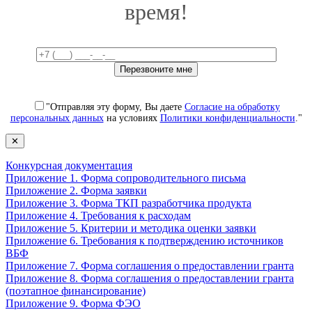
время!
"Отправляя эту форму, Вы даете
Согласие на обработку
персональных данных
на условиях
Политики конфиденциальности
."
✕
Конкурсная документация
Приложение 1. Форма сопроводительного письма
Приложение 2. Форма заявки
Приложение 3. Форма ТКП разработчика продукта
Приложение 4. Требования к расходам
Приложение 5. Критерии и методика оценки заявки
Приложение 6. Требования к подтверждению источников
ВБФ
Приложение 7. Форма соглашения о предоставлении гранта
Приложение 8. Форма соглашения о предоставлении гранта
(поэтапное финансирование)
Приложение 9. Форма ФЭО