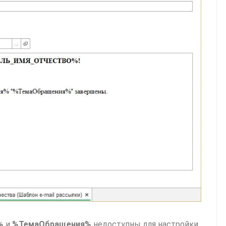
%
и
%ТемаОбращения%
недоступны для настройки