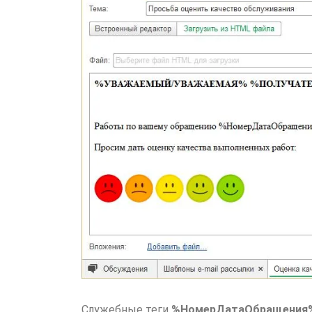
Служебные теги
%НомерДатаОбращения