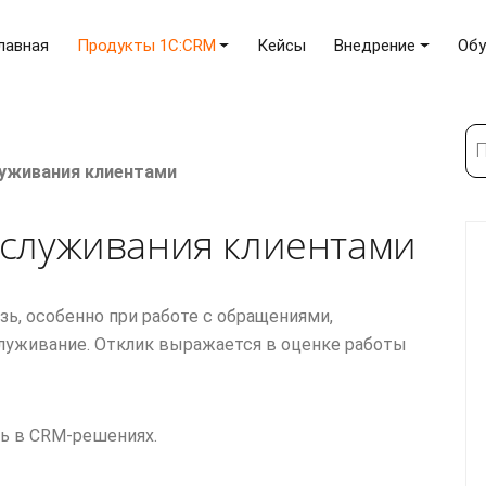
лавная
Продукты 1C:CRM
Кейсы
Внедрение
Обу
По
луживания клиентами
бслуживания клиентами
зь, особенно при работе с обращениями,
служивание. Отклик выражается в оценке работы
ть в CRM‑решениях.