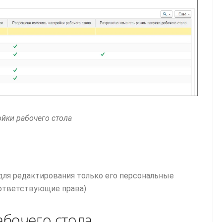
ойки рабочего стола
ля редактирования только его персональные
ответствующие права).
бочего стола