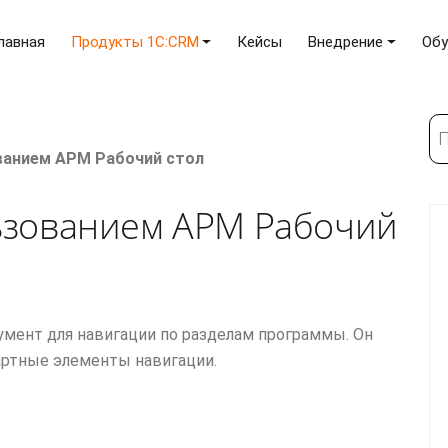
лавная
Продукты 1C:CRM
Кейсы
Внедрение
Обу
По
ванием АРМ Рабочий стол
ьзованием АРМ Рабочий
умент для навигации по разделам программы. Он
артные элементы навигации.