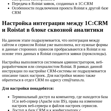
Передача в Roistat заявок, созданных в 1С:CRM
Особенности подключения проекта Roistat к другой базе
CRM
Настройка интеграции между 1С:CRM
и Roistat в блоке сквозной аналитики
На данном этапе подразумевается, что интеграция между
сайтом и сервисом Roistat уже выполнена, все нужные формы
и данные сторонних сервисов пробрасываются в Roistat и на
основе этих данных в Roistat создаются заявки (проксилиды).
Настройка выполняется системным администратором, веб-
разработчиком или специалистом Roistat. В рамках данной
инструкции по настройке CRM-системы не подразумевается
описание таких настроек. Для настройки можно также
обратиться в отдел CRM по адресу crm@rarus.ru.
Для настройки понадобятся:
Терминальный доступ на компьютер, где находится база
1Си веб-сервер (Apache или IIS), права на изменение
настроек веб-сервера и файлов настроек сервисов.
Доступ в базу CRM и к конфигуратору с