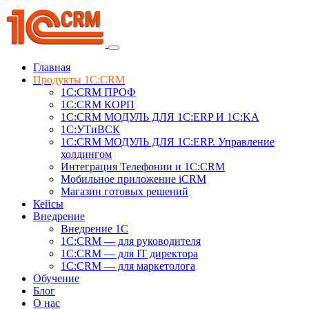
Главная
Продукты 1C:CRM
1С:CRM ПРОФ
1С:CRM КОРП
1С:CRM МОДУЛЬ ДЛЯ 1C:ERP И 1C:KA
1C:УТиВСК
1С:CRM МОДУЛЬ ДЛЯ 1C:ERP. Управление
холдингом
Интеграция Телефонии и 1C:CRM
Мобильное приложение iCRM
Магазин готовых решений
Кейсы
Внедрение
Внедрение 1C
1С:CRM — для руководителя
1С:CRM — для IT директора
1С:CRM — для маркетолога
Обучение
Блог
О нас