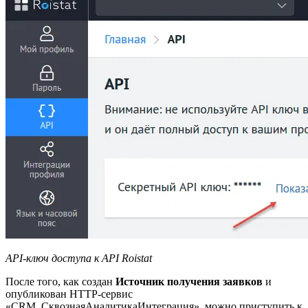
API-ключ доступа к API Roistat
После того, как создан
Источник получения заявков
и
опубликован HTTP-сервис
«CRM_СквознаяАналитикаИнтеграция», можно приступить к