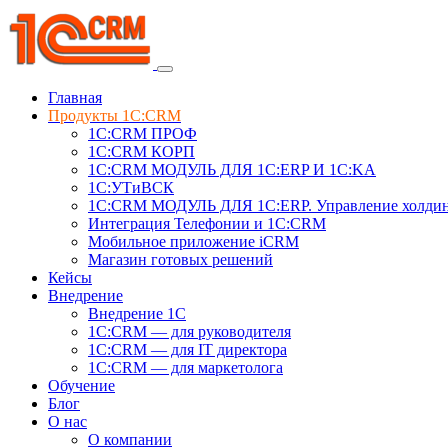
Главная
Продукты 1C:CRM
1С:CRM ПРОФ
1С:CRM КОРП
1С:CRM МОДУЛЬ ДЛЯ 1C:ERP И 1C:KA
1C:УТиВСК
1С:CRM МОДУЛЬ ДЛЯ 1C:ERP. Управление холди
Интеграция Телефонии и 1C:CRM
Мобильное приложение iCRM
Магазин готовых решений
Кейсы
Внедрение
Внедрение 1C
1С:CRM — для руководителя
1С:CRM — для IT директора
1С:CRM — для маркетолога
Обучение
Блог
О нас
О компании