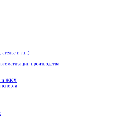
ателье и т.п.)
автоматизации производства
та и ЖКХ
анспорта
к