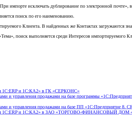
«При импорте исключать дублирование по электронной почте», вы
лняется поиск по его наименованию.
ортируемого Клиента. В найденных же Контактах загружаются зн
«Тема», поиск выполняется среди Интересов импортируемого Кл
ля 1С:ERP и 1С:КА2» в ГК «СЕРКОНС»
ами и управления продажами на базе программы «1С:Предприя
тами и управления продажами на базе ПП «1С:Предприятие 8.
ль для 1С:ERP и 1С:КА2» в ЗАО «ТОРГОВО-ФИНАНСОВЫЙ ДО