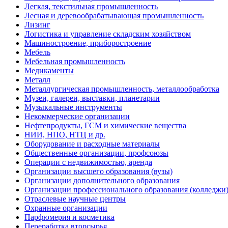
Легкая, текстильная промышленность
Лесная и деревообрабатывающая промышленность
Лизинг
Логистика и управление складским хозяйством
Машиностроение, приборостроение
Мебель
Мебельная промышленность
Медикаменты
Металл
Металлургическая промышленность, металлообработка
Музеи, галереи, выставки, планетарии
Музыкальные инструменты
Некоммерческие организации
Нефтепродукты, ГСМ и химические вещества
НИИ, НПО, НТЦ и др.
Оборудование и расходные материалы
Общественные организации, профсоюзы
Операции с недвижимостью, аренда
Организации высшего образования (вузы)
Организации дополнительного образования
Организации профессионального образования (колледжи
Отраслевые научные центры
Охранные организации
Парфюмерия и косметика
Переработка вторсырья