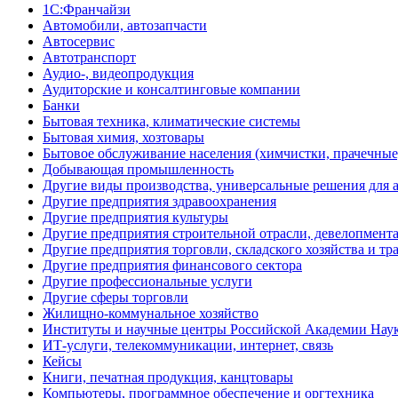
1С:Франчайзи
Автомобили, автозапчасти
Автосервис
Автотранспорт
Аудио-, видеопродукция
Аудиторские и консалтинговые компании
Банки
Бытовая техника, климатические системы
Бытовая химия, хозтовары
Бытовое обслуживание населения (химчистки, прачечные, 
Добывающая промышленность
Другие виды производства, универсальные решения для 
Другие предприятия здравоохранения
Другие предприятия культуры
Другие предприятия строительной отрасли, девелопмен
Другие предприятия торговли, складского хозяйства и тр
Другие предприятия финансового сектора
Другие профессиональные услуги
Другие сферы торговли
Жилищно-коммунальное хозяйство
Институты и научные центры Российской Академии Нау
ИТ-услуги, телекоммуникации, интернет, связь
Кейсы
Книги, печатная продукция, канцтовары
Компьютеры, программное обеспечение и оргтехника