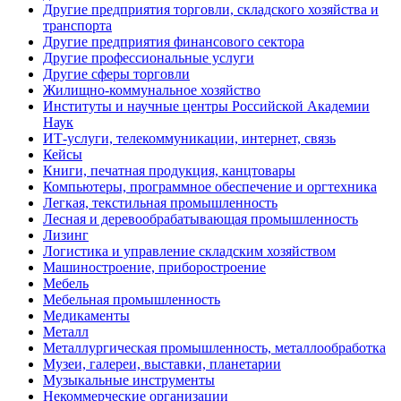
Другие предприятия торговли, складского хозяйства и
транспорта
Другие предприятия финансового сектора
Другие профессиональные услуги
Другие сферы торговли
Жилищно-коммунальное хозяйство
Институты и научные центры Российской Академии
Наук
ИТ-услуги, телекоммуникации, интернет, связь
Кейсы
Книги, печатная продукция, канцтовары
Компьютеры, программное обеспечение и оргтехника
Легкая, текстильная промышленность
Лесная и деревообрабатывающая промышленность
Лизинг
Логистика и управление складским хозяйством
Машиностроение, приборостроение
Мебель
Мебельная промышленность
Медикаменты
Металл
Металлургическая промышленность, металлообработка
Музеи, галереи, выставки, планетарии
Музыкальные инструменты
Некоммерческие организации