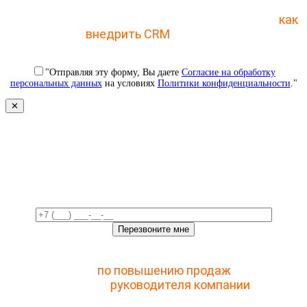
Отправьте заявку и получите пошаговый план
как
внедрить CRM
с 1 раза
"Отправляя эту форму, Вы даете
Согласие на обработку
персональных данных
на условиях
Политики конфиденциальности
."
✕
Свяжемся с вами в ближайшее
время!
Отправьте заявку и получите доступ к закрытому
мастер-классу
по повышению продаж
с помощью
CRM для
руководителя компании