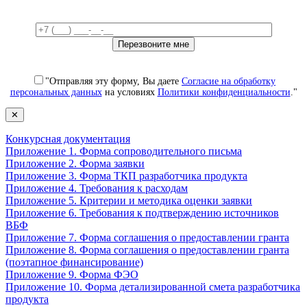
"Отправляя эту форму, Вы даете
Согласие на обработку
персональных данных
на условиях
Политики конфиденциальности
."
✕
Конкурсная документация
Приложение 1. Форма сопроводительного письма
Приложение 2. Форма заявки
Приложение 3. Форма ТКП разработчика продукта
Приложение 4. Требования к расходам
Приложение 5. Критерии и методика оценки заявки
Приложение 6. Требования к подтверждению источников
ВБФ
Приложение 7. Форма соглашения о предоставлении гранта
Приложение 8. Форма соглашения о предоставлении гранта
(поэтапное финансирование)
Приложение 9. Форма ФЭО
Приложение 10. Форма детализированной смета разработчика
продукта