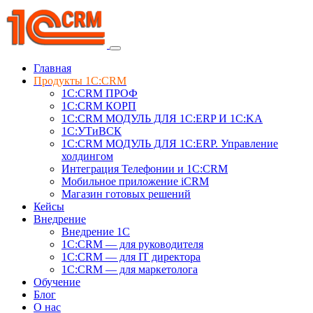
Главная
Продукты 1C:CRM
1С:CRM ПРОФ
1С:CRM КОРП
1С:CRM МОДУЛЬ ДЛЯ 1C:ERP И 1C:KA
1C:УТиВСК
1С:CRM МОДУЛЬ ДЛЯ 1C:ERP. Управление
холдингом
Интеграция Телефонии и 1C:CRM
Мобильное приложение iCRM
Магазин готовых решений
Кейсы
Внедрение
Внедрение 1C
1С:CRM — для руководителя
1С:CRM — для IT директора
1С:CRM — для маркетолога
Обучение
Блог
О нас