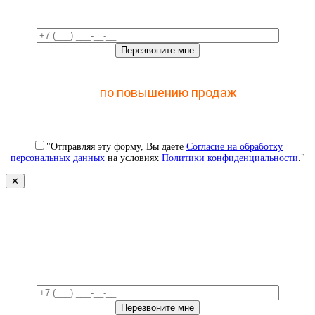
Отправьте заявку и получите доступ к закрытому
мастер-классу
по повышению продаж
с помощью
CRM
"Отправляя эту форму, Вы даете
Согласие на обработку
персональных данных
на условиях
Политики конфиденциальности
."
✕
Свяжемся с вами в ближайшее
время!