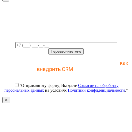
Свяжемся с вами в ближайшее
время!
Отправьте заявку и получите пошаговый план
как
внедрить CRM
с 1 раза
"Отправляя эту форму, Вы даете
Согласие на обработку
персональных данных
на условиях
Политики конфиденциальности
."
✕
Свяжемся с вами в ближайшее
время!