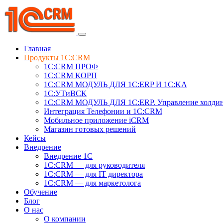
Главная
Продукты 1C:CRM
1С:CRM ПРОФ
1С:CRM КОРП
1С:CRM МОДУЛЬ ДЛЯ 1C:ERP И 1C:KA
1C:УТиВСК
1С:CRM МОДУЛЬ ДЛЯ 1C:ERP. Управление холди
Интеграция Телефонии и 1C:CRM
Мобильное приложение iCRM
Магазин готовых решений
Кейсы
Внедрение
Внедрение 1C
1С:CRM — для руководителя
1С:CRM — для IT директора
1С:CRM — для маркетолога
Обучение
Блог
О нас
О компании