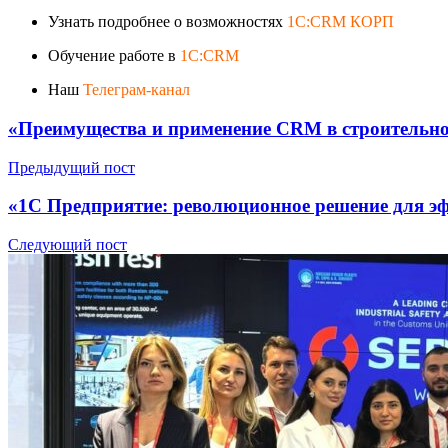
Узнать подробнее о возможностях
1C:CRM КОРП
Обучение работе в
1C:CRM
Наш
Телеграм-канал
«Преимущества и применение CRM в строительной
Предыдущий пост
«1С Предприятие: революционное решение для э
Следующий пост