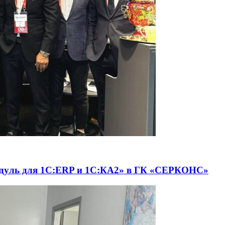
одуль для 1С:ERP и 1С:КА2» в ГК «СЕРКОНС»